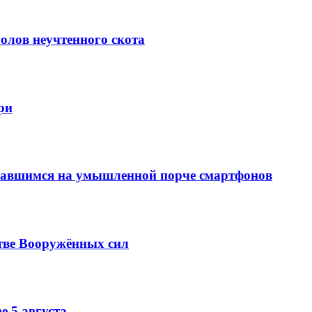
олов неучтенного скота
ри
вавшимся на умышленной порче смартфонов
тве Вооружённых сил
е 5 августа