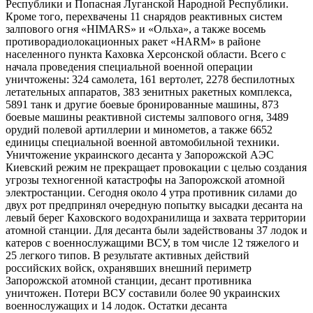
Республики и Попасная Луганской Народной Республики.
Кроме того, перехвачены 11 снарядов реактивных систем
залпового огня «HIMARS» и «Ольха», а также восемь
противорадиолокационных ракет «HARM» в районе
населенного пункта Каховка Херсонской области. Всего с
начала проведения специальной военной операции
уничтожены: 324 самолета, 161 вертолет, 2278 беспилотных
летательных аппаратов, 383 зенитных ракетных комплекса,
5891 танк и другие боевые бронированные машины, 873
боевые машины реактивной системы залпового огня, 3489
орудий полевой артиллерии и минометов, а также 6652
единицы специальной военной автомобильной техники.
Уничтожение украинского десанта у Запорожской АЭС
Киевский режим не прекращает провокации с целью создания
угрозы техногенной катастрофы на Запорожской атомной
электростанции. Сегодня около 4 утра противник силами до
двух рот предпринял очередную попытку высадки десанта на
левый берег Каховского водохранилища и захвата территории
атомной станции. Для десанта были задействованы 37 лодок и
катеров с военнослужащими ВСУ, в том числе 12 тяжелого и
25 легкого типов. В результате активных действий
российских войск, охранявших внешний периметр
Запорожской атомной станции, десант противника
уничтожен. Потери ВСУ составили более 90 украинских
военнослужащих и 14 лодок. Остатки десанта