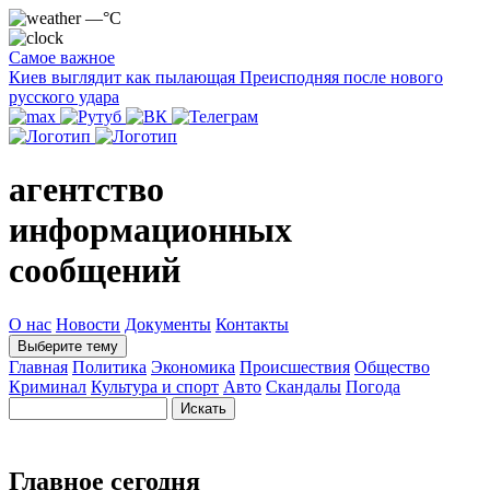
—°C
Самое важное
Киев выглядит как пылающая Преисподняя после нового
русского удара
агентство
информационных
сообщений
О нас
Новости
Документы
Контакты
Выберите тему
Главная
Политика
Экономика
Происшествия
Общество
Криминал
Культура и спорт
Авто
Скандалы
Погода
Главное сегодня