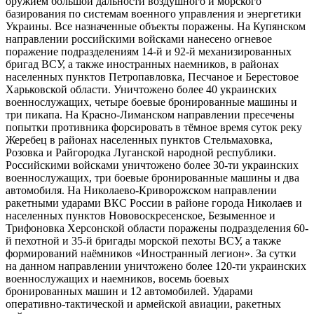
оружием большой дальности воздушного и морского
базирования по системам военного управления и энергетики
Украины. Все назначенные объекты поражены. На Купянском
направлении российскими войсками нанесено огневое
поражение подразделениям 14-й и 92-й механизированных
бригад ВСУ, а также иностранных наемников, в районах
населенных пунктов Петропавловка, Песчаное и Берестовое
Харьковской области. Уничтожено более 40 украинских
военнослужащих, четыре боевые бронированные машины и
три пикапа. На Красно-​Лиманском направлении пресечены
попытки противника форсировать в тёмное время суток реку
Жеребец в районах населенных пунктов Стельмаховка,
Розовка и Райгородка Луганской народной республики.
Российскими войсками уничтожено более 30-ти украинских
военнослужащих, три боевые бронированные машины и два
автомобиля. На Николаево-​Криворожском направлении
ракетными ударами ВКС России в районе города Николаев и
населенных пунктов Нововоскресенское, Безыменное и
Трифоновка Херсонской области поражены подразделения 60-
й пехотной и 35-й бригады морской пехоты ВСУ, а также
формирований наёмников «Иностранный легион». За сутки
на данном направлении уничтожено более 120-ти украинских
военнослужащих и наемников, восемь боевых
бронированных машин и 12 автомобилей. Ударами
оперативно-​тактической и армейской авиации, ракетных