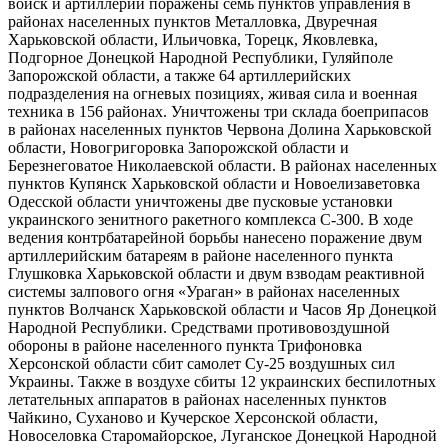
войск и артиллерии поражены семь пунктов управления в
районах населенных пунктов Металловка, Двуречная
Харьковской области, Ильичовка, Торецк, Яковлевка,
Подгорное Донецкой Народной Республики, Гуляйполе
Запорожской области, а также 64 артиллерийских
подразделения на огневых позициях, живая сила и военная
техника в 156 районах. Уничтожены три склада боеприпасов
в районах населенных пунктов Червона Долина Харьковской
области, Новогригоровка Запорожской области и
Березнеговатое Николаевской области. В районах населенных
пунктов Купянск Харьковской области и Новоелизаветовка
Одесской области уничтожены две пусковые установки
украинского зенитного ракетного комплекса С-300. В ходе
ведения контрбатарейной борьбы нанесено поражение двум
артиллерийским батареям в районе населенного пункта
Глушковка Харьковской области и двум взводам реактивной
системы залпового огня «Ураган» в районах населенных
пунктов Волчанск Харьковской области и Часов Яр Донецкой
Народной Республики. Средствами противовоздушной
обороны в районе населенного пункта Трифоновка
Херсонской области сбит самолет Су-25 воздушных сил
Украины. Также в воздухе сбиты 12 украинских беспилотных
летательных аппаратов в районах населенных пунктов
Чайкино, Суханово и Кучерское Херсонской области,
Новоселовка Старомайорское, Луганское Донецкой Народной