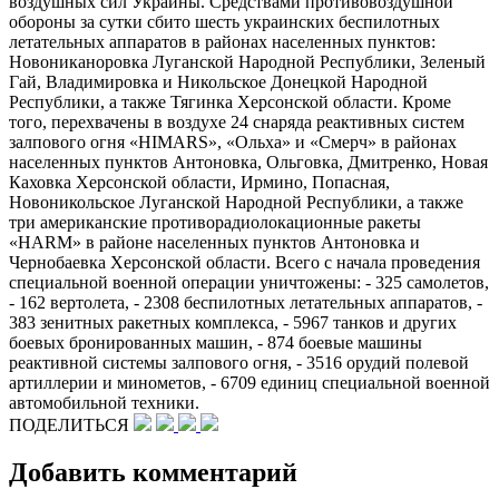
воздушных сил Украины. Средствами противовоздушной
обороны за сутки сбито шесть украинских беспилотных
летательных аппаратов в районах населенных пунктов:
Новониканоровка Луганской Народной Республики, Зеленый
Гай, Владимировка и Никольское Донецкой Народной
Республики, а также Тягинка Херсонской области. Кроме
того, перехвачены в воздухе 24 снаряда реактивных систем
залпового огня «HIMARS», «Ольха» и «Смерч» в районах
населенных пунктов Антоновка, Ольговка, Дмитренко, Новая
Каховка Херсонской области, Ирмино, Попасная,
Новоникольское Луганской Народной Республики, а также
три американские противорадиолокационные ракеты
«HARM» в районе населенных пунктов Антоновка и
Чернобаевка Херсонской области. Всего с начала проведения
специальной военной операции уничтожены: - 325 самолетов,
- 162 вертолета, - 2308 беспилотных летательных аппаратов, -
383 зенитных ракетных комплекса, - 5967 танков и других
боевых бронированных машин, - 874 боевые машины
реактивной системы залпового огня, - 3516 орудий полевой
артиллерии и минометов, - 6709 единиц специальной военной
автомобильной техники.
ПОДЕЛИТЬСЯ
Добавить комментарий