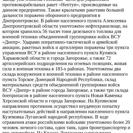
противокорабельных ракет «Нептун», производимые на
данном предприятии. Также крылатыми ракетами большой
дальности поражено оборонного предприятия в
Днепропетровске. В районе населенного пункта Алексеевка
Днепропетровской области уничтожено нефтехранилище, на
котором хранилось 56 тысяч тонн дизельного топлива для
военной техники объединенной группировки войск ВСУ
«Днепр». Ударами оперативно-​тактической и армейской
авиации, ракетных войск и артиллерии поражены три пункта
управления ВСУ в районе населенного пункта Купянск
Харьковской области и города Запорожье, а также 72
артиллерийских подразделения на огневых позициях, живая
сила и военная техника в 183-х районах. Уничтожены два
склада вооружения и военной техники в районе населенного
пункта Торское Донецкой Народной Республики, склад
материальных средств объединенной группировки войск
ВСУ «Днепр» в районе города Запорожье, а также три склада
боеприпасов в районе населенного пункта Новая Каменка
Херсонской области и города Запорожье. На Купянском
направлении противник осуществил неудачную попытку
наступательных действий в направлении населенного пункта
Куземовка Луганской народной республики. В ходе
отражения атаки российскими войсками уничтожено более 20
человек личного состава, один танк, один бронетранспортер и
три автомобиля. На Красно-​Лиманском направлении