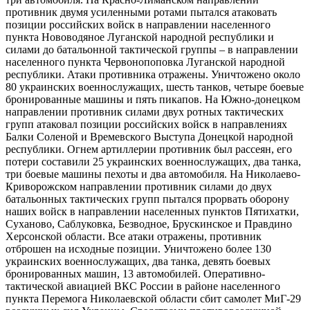
противник двумя усиленными ротами пытался атаковать
позиции российских войск в направлении населенного
пункта Нововодяное Луганской народной республики и
силами до батальонной тактической группы – в направлении
населенного пункта Червонопоповка Луганской народной
республики. Атаки противника отражены. Уничтожено около
80 украинских военнослужащих, шесть танков, четыре боевые
бронированные машины и пять пикапов. На Южно-​донецком
направлении противник силами двух ротных тактических
групп атаковал позиции российских войск в направлениях
Балки Соленой и Времевского Выступа Донецкой народной
республики. Огнем артиллерии противник был рассеян, его
потери составили 25 украинских военнослужащих, два танка,
три боевые машины пехоты и два автомобиля. На Николаево-​
Криворожском направлении противник силами до двух
батальонных тактических групп пытался прорвать оборону
наших войск в направлении населенных пунктов Пятихатки,
Суханово, Саблуковка, Безводное, Брускинское и Правдино
Херсонской области. Все атаки отражены, противник
отброшен на исходные позиции. Уничтожено более 130
украинских военнослужащих, два танка, девять боевых
бронированных машин, 13 автомобилей. Оперативно-​
тактической авиацией ВКС России в районе населенного
пункта Перемога Николаевской области сбит самолет МиГ-29