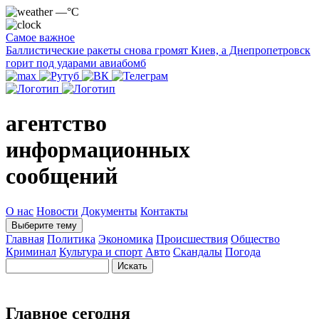
—°C
Самое важное
Баллистические ракеты снова громят Киев, а Днепропетровск
горит под ударами авиабомб
агентство
информационных
сообщений
О нас
Новости
Документы
Контакты
Выберите тему
Главная
Политика
Экономика
Происшествия
Общество
Криминал
Культура и спорт
Авто
Скандалы
Погода
Главное сегодня