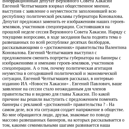
Внефракционный депутат Верховного Совета Хакасии
Евгений Челтыгмашев взорвал общественное мнение,
выступив с заявление о неуместности заполонившей всю
республику политической рекламы губернатора Коновалова.
Депутат предложил заменить ее изображениям наших героев-
земляков, участников спецоперации. Состоявшаяся на
прошлой неделе сессия Верховного Совета Хакасии. Наряду с
текущими вопросами, в ходе заседания была поднята тема о
развешанных по всей республике десятках билбордов,
рассказывающими о «достижениях» правительства Валентина
Коновалова. Евгений Челтыгмашев выступил с
предложением сменить портреты губернатора на баннеры с
изображениями и именами героев-земляков, участников
спецоперации. А о том, почему политическая агитация
неуместна в сегодняшней политической и экономической
ситуации, Евгений Челтыгмашев рассказал, в интервью
изданию ИА «Новости Хакасии» . Евгений Павлович, ваше
заявление на сессии стало неожиданным для членов
правительства и видимо для главы Хакасии. По какой
причине вы решили выступить с предложением поменять
баннеры с рекламой «достижений» правительства ? - На
самом деле, вся эта ситуация создает напряжение в обществе.
Ко мне обращаются люди, друзья, знакомые по поводу
массово развешанных баннеров, на которых рассказывается о
том, какими семимильными шагами развивается наша