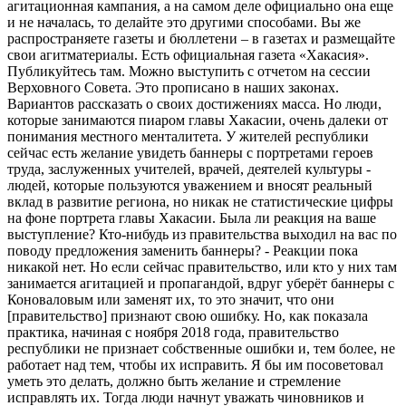
агитационная кампания, а на самом деле официально она еще
и не началась, то делайте это другими способами. Вы же
распространяете газеты и бюллетени – в газетах и размещайте
свои агитматериалы. Есть официальная газета «Хакасия».
Публикуйтесь там. Можно выступить с отчетом на сессии
Верховного Совета. Это прописано в наших законах.
Вариантов рассказать о своих достижениях масса. Но люди,
которые занимаются пиаром главы Хакасии, очень далеки от
понимания местного менталитета. У жителей республики
сейчас есть желание увидеть баннеры с портретами героев
труда, заслуженных учителей, врачей, деятелей культуры -
людей, которые пользуются уважением и вносят реальный
вклад в развитие региона, но никак не статистические цифры
на фоне портрета главы Хакасии. Была ли реакция на ваше
выступление? Кто-нибудь из правительства выходил на вас по
поводу предложения заменить баннеры? - Реакции пока
никакой нет. Но если сейчас правительство, или кто у них там
занимается агитацией и пропагандой, вдруг уберёт баннеры с
Коноваловым или заменят их, то это значит, что они
[правительство] признают свою ошибку. Но, как показала
практика, начиная с ноября 2018 года, правительство
республики не признает собственные ошибки и, тем более, не
работает над тем, чтобы их исправить. Я бы им посоветовал
уметь это делать, должно быть желание и стремление
исправлять их. Тогда люди начнут уважать чиновников и