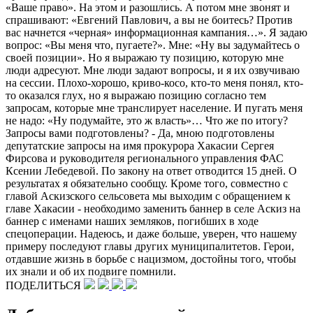
«Ваше право». На этом и разошлись. А потом мне звонят и
спрашивают: «Евгений Павлович, а вы не боитесь? Против
вас начнется «черная» информационная кампания…». Я задаю
вопрос: «Вы меня что, пугаете?». Мне: «Ну вы задумайтесь о
своей позиции». Но я выражаю ту позицию, которую мне
люди адресуют. Мне люди задают вопросы, и я их озвучиваю
на сессии. Плохо-хорошо, криво-косо, кто-то меня понял, кто-
то оказался глух, но я выражаю позицию согласно тем
запросам, которые мне транслирует население. И пугать меня
не надо: «Ну подумайте, это ж власть»… Что же по итогу?
Запросы вами подготовлены? - Да, мною подготовлены
депутатские запросы на имя прокурора Хакасии Сергея
Фирсова и руководителя регионального управления ФАС
Ксении Лебедевой. По закону на ответ отводится 15 дней. О
результатах я обязательно сообщу. Кроме того, совместно с
главой Аскизского сельсовета мы выходим с обращением к
главе Хакасии - необходимо заменить баннер в селе Аскиз на
баннер с именами наших земляков, погибших в ходе
спецоперации. Надеюсь, и даже больше, уверен, что нашему
примеру последуют главы других муниципалитетов. Герои,
отдавшие жизнь в борьбе с нацизмом, достойны того, чтобы
их знали и об их подвиге помнили.
ПОДЕЛИТЬСЯ