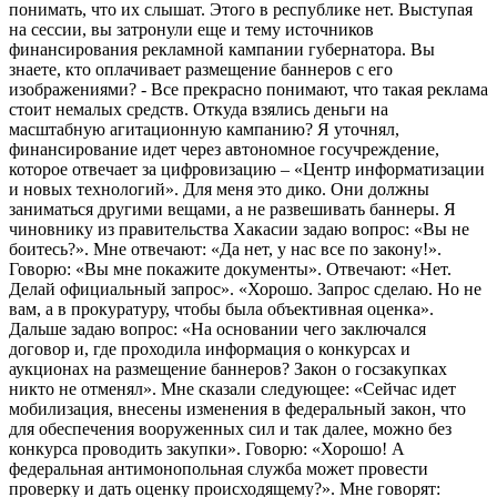
понимать, что их слышат. Этого в республике нет. Выступая
на сессии, вы затронули еще и тему источников
финансирования рекламной кампании губернатора. Вы
знаете, кто оплачивает размещение баннеров с его
изображениями? - Все прекрасно понимают, что такая реклама
стоит немалых средств. Откуда взялись деньги на
масштабную агитационную кампанию? Я уточнял,
финансирование идет через автономное госучреждение,
которое отвечает за цифровизацию – «Центр информатизации
и новых технологий». Для меня это дико. Они должны
заниматься другими вещами, а не развешивать баннеры. Я
чиновнику из правительства Хакасии задаю вопрос: «Вы не
боитесь?». Мне отвечают: «Да нет, у нас все по закону!».
Говорю: «Вы мне покажите документы». Отвечают: «Нет.
Делай официальный запрос». «Хорошо. Запрос сделаю. Но не
вам, а в прокуратуру, чтобы была объективная оценка».
Дальше задаю вопрос: «На основании чего заключался
договор и, где проходила информация о конкурсах и
аукционах на размещение баннеров? Закон о госзакупках
никто не отменял». Мне сказали следующее: «Сейчас идет
мобилизация, внесены изменения в федеральный закон, что
для обеспечения вооруженных сил и так далее, можно без
конкурса проводить закупки». Говорю: «Хорошо! А
федеральная антимонопольная служба может провести
проверку и дать оценку происходящему?». Мне говорят: