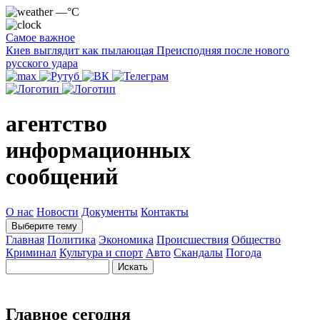
—°C
Самое важное
Киев выглядит как пылающая Преисподняя после нового
русского удара
агентство
информационных
сообщений
О нас
Новости
Документы
Контакты
Выберите тему
Главная
Политика
Экономика
Происшествия
Общество
Криминал
Культура и спорт
Авто
Скандалы
Погода
Главное сегодня