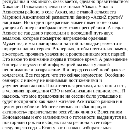
республика и как много, оказывается, сделано правительством
Хакасии. Плакатами увешан не только Абакан. У нас в
Аскизском районе, в селе Аскиз, мы с главой сельсовета
Мариной Анжигановой разместили баннер «АскиZ протиV
нацизма». Но в один прекрасный момент вместо него мы
увидели баннер с изображением главы республики. А ведь в
Аскизе не так давно проводили в последний путь двух
земляков, которые посмертно награждены орденами
Мужества, и мы планировали на этой площадке разместить
портреты наших героев. Во-первых, чтобы почтить их память,
во-вторых, проявить уважение к родственникам этих парней.
Это какое-то внимание людям в тяжелое время. А размещение
баннера с неуместной информацией вызвала у людей
непонимание и раздражение. Я и перед сессией пообщался с
коллегами. Все говорят, что это сейчас неуместно. Особенно
баннеры с никому не видимыми достижениями и
улучшениями жизни. Политическая реклама, а так оно и есть,
в условиях проведения СВО и мобилизации неприемлема. Я
надеюсь, что мое предложение на сессии было услышано и
будет воспринято как наказ жителей Аскизского района и в
целом республики. Многие связывают «баннерную
активность» правительства республик лично с Валентином
Коноваловым и его заявлениями о готовности выдвинутся на
повторный срок на выборах главы региона в сентябре
следующего года. - Если у вас началась избирательная