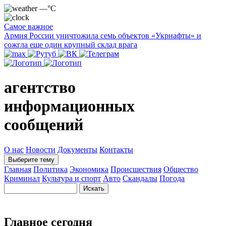
—°C
Самое важное
Армия России уничтожила семь объектов «Укрнафты» и
сожгла еще один крупный склад врага
агентство
информационных
сообщений
О нас
Новости
Документы
Контакты
Выберите тему
Главная
Политика
Экономика
Происшествия
Общество
Криминал
Культура и спорт
Авто
Скандалы
Погода
Главное сегодня