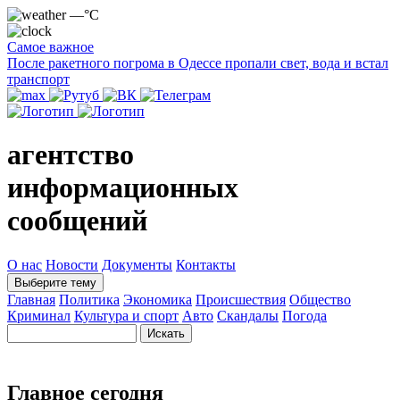
—°C
Самое важное
После ракетного погрома в Одессе пропали свет, вода и встал
транспорт
агентство
информационных
сообщений
О нас
Новости
Документы
Контакты
Выберите тему
Главная
Политика
Экономика
Происшествия
Общество
Криминал
Культура и спорт
Авто
Скандалы
Погода
Главное сегодня