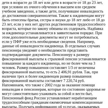
дети в возрасте до 18 лет или дети в возрасте от 18 до 23 лет,
при условии их очного обучения в высшем или среднем
учебном заведении, а также дети, получившие инвалидность
до достижения совершеннолетия. Также к иждивенцам могут
быть отнесены братья, сестры и внуки до 18 лет либо от 18 до
23 лет, если у них нет других родственников трудоспособного
возраста, которые по закону обязаны их содержать. Надбавка
за иждивенца устанавливается в заявительном порядке. При
этом дополнительные документы могут не потребоваться,
если у ПФР уже есть необходимые сведения. Например,
данные об инвалидности иждивенца. В отдельных случаях
пенсионера уведомят о необходимости представить
подтверждающие документы. Пенсионеру к размеру
фиксированной выплаты к страховой пенсии устанавливается
повышение за каждого иждивенца, но не более чем на 3
человек. Размер повышения составляет 1/3 от величины
фиксированной выплаты, то есть 2 406,91 рубля. Так, при
наличии трех и более иждивенцев размер повышения
фиксированной выплаты составляет 7 220,74 руб.
Напоминаем, что также с 2002 года за оказание помощи
инвалидам и пенсионерам, которые по состоянию здоровья не
могут самостоятельно ухаживать за собой и вести быт,
Пенсионный фонд России устанавливает неработающим
трудоспособным гражданам ежемесячные компенсационные
выплаты. Получать информацию об услугах, оказываемых