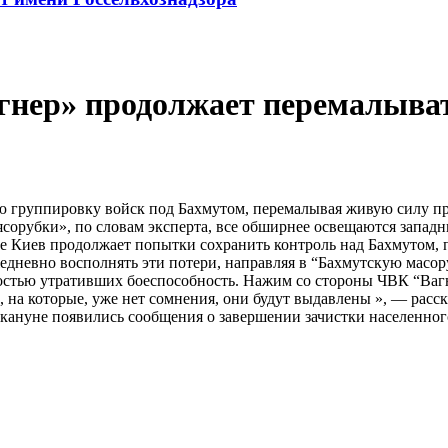
гнер» продолжает перемалыва
группировку войск под Бахмутом, перемалывая живую силу про
сорубки», по словам эксперта, все обширнее освещаются запа
ее Киев продолжает попытки сохранить контроль над Бахмутом, п
едневно восполнять эти потери, направляя в “Бахмутскую масор
лностью утративших боеспособность. Нажим со стороны ЧВК “Ва
на которые, уже нет сомнения, они будут выдавлены », — расск
ануне появились сообщения о завершении зачистки населенного 