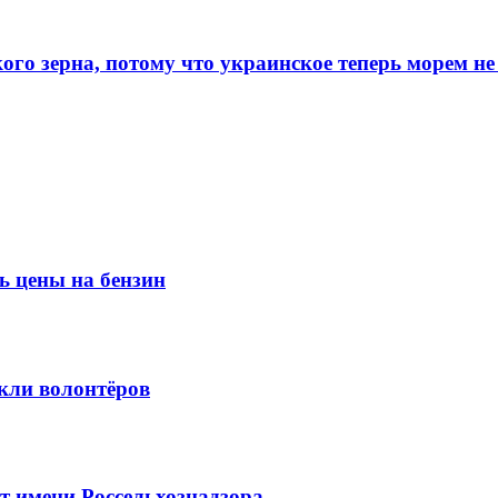
го зерна, потому что украинское теперь морем не
ь цены на бензин
кли волонтёров
 имени Россельхознадзора