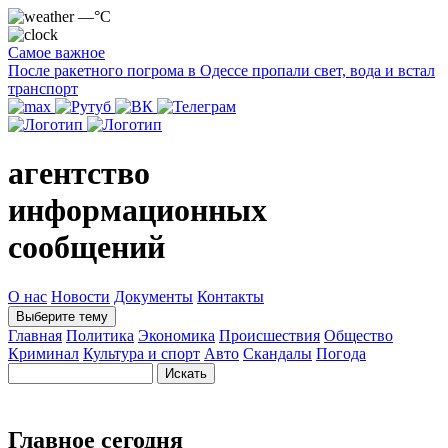
—°C
Самое важное
После ракетного погрома в Одессе пропали свет, вода и встал
транспорт
агентство
информационных
сообщений
О нас
Новости
Документы
Контакты
Выберите тему
Главная
Политика
Экономика
Происшествия
Общество
Криминал
Культура и спорт
Авто
Скандалы
Погода
Главное сегодня