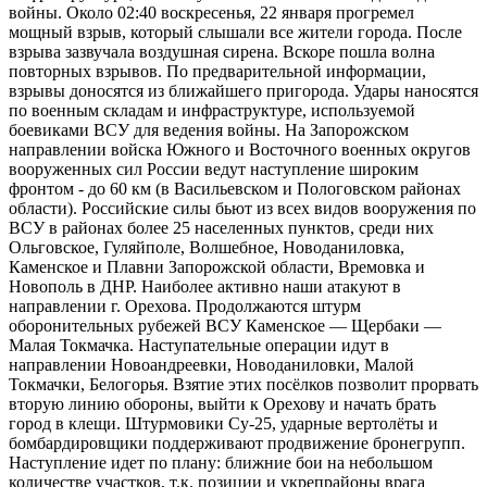
войны. Около 02:40 воскресенья, 22 января прогремел
мощный взрыв, который слышали все жители города. После
взрыва зазвучала воздушная сирена. Вскоре пошла волна
повторных взрывов. По предварительной информации,
взрывы доносятся из ближайшего пригорода. Удары наносятся
по военным складам и инфраструктуре, используемой
боевиками ВСУ для ведения войны. На Запорожском
направлении войска Южного и Восточного военных округов
вооруженных сил России ведут наступление широким
фронтом - до 60 км (в Васильевском и Пологовском районах
области). Российские силы бьют из всех видов вооружения по
ВСУ в районах более 25 населенных пунктов, среди них
Ольговское, Гуляйполе, Волшебное, Новоданиловка,
Каменское и Плавни Запорожской области, Времовка и
Новополь в ДНР. Наиболее активно наши атакуют в
направлении г. Орехова. Продолжаются штурм
оборонительных рубежей ВСУ Каменское — Щербаки —
Малая Токмачка. Наступательные операции идут в
направлении Новоандреевки, Новоданиловки, Малой
Токмачки, Белогорья. Взятие этих посёлков позволит прорвать
вторую линию обороны, выйти к Орехову и начать брать
город в клещи. Штурмовики Су-25, ударные вертолёты и
бомбардировщики поддерживают продвижение бронегрупп.
Наступление идет по плану: ближние бои на небольшом
количестве участков, т.к. позиции и укрепрайоны врага