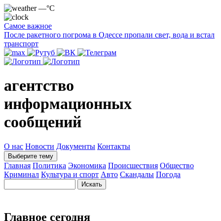
—°C
Самое важное
После ракетного погрома в Одессе пропали свет, вода и встал
транспорт
агентство
информационных
сообщений
О нас
Новости
Документы
Контакты
Выберите тему
Главная
Политика
Экономика
Происшествия
Общество
Криминал
Культура и спорт
Авто
Скандалы
Погода
Главное сегодня