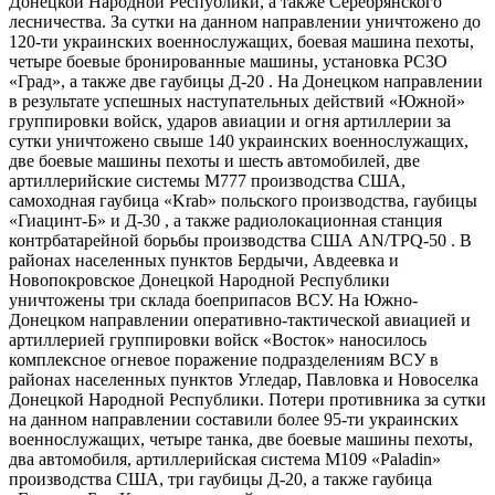
Донецкой Народной Республики, а также Серебрянского
лесничества. За сутки на данном направлении уничтожено до
120-ти украинских военнослужащих, боевая машина пехоты,
четыре боевые бронированные машины, установка РСЗО
«Град», а также две гаубицы Д-20 . На Донецком направлении
в результате успешных наступательных действий «Южной»
группировки войск, ударов авиации и огня артиллерии за
сутки уничтожено свыше 140 украинских военнослужащих,
две боевые машины пехоты и шесть автомобилей, две
артиллерийские системы М777 производства США,
самоходная гаубица «Krab» польского производства, гаубицы
«Гиацинт-​Б» и Д-30 , а также радиолокационная станция
контрбатарейной борьбы производства США AN/TPQ-50 . В
районах населенных пунктов Бердычи, Авдеевка и
Новопокровское Донецкой Народной Республики
уничтожены три склада боеприпасов ВСУ. На Южно-​
Донецком направлении оперативно-​тактической авиацией и
артиллерией группировки войск «Восток» наносилось
комплексное огневое поражение подразделениям ВСУ в
районах населенных пунктов Угледар, Павловка и Новоселка
Донецкой Народной Республики. Потери противника за сутки
на данном направлении составили более 95-ти украинских
военнослужащих, четыре танка, две боевые машины пехоты,
два автомобиля, артиллерийская система М109 «Paladin»
производства США, три гаубицы Д-20, а также гаубица