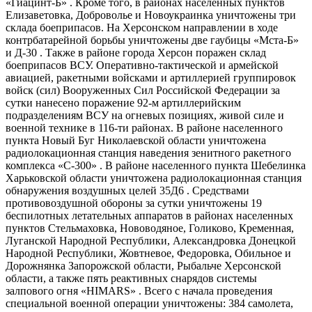
«Гиацинт-​Б» . Кроме того, в районах населенных пунктов
Елизаветовка, Доброволье и Новоукраинка уничтожены три
склада боеприпасов. На Херсонском направлении в ходе
контрбатарейной борьбы уничтожены две гаубицы «Мста-​Б»
и Д-30 . Также в районе города Херсон поражен склад
боеприпасов ВСУ. Оперативно-​тактической и армейской
авиацией, ракетными войсками и артиллерией группировок
войск (сил) Вооруженных Сил Российской Федерации за
сутки нанесено поражение 92-м артиллерийским
подразделениям ВСУ на огневых позициях, живой силе и
военной технике в 116-ти районах. В районе населенного
пункта Новый Буг Николаевской области уничтожена
радиолокационная станция наведения зенитного ракетного
комплекса «С-300» . В районе населенного пункта Шебелинка
Харьковской области уничтожена радиолокационная станция
обнаружения воздушных целей 35Д6 . Средствами
противовоздушной обороны за сутки уничтожены 19
беспилотных летательных аппаратов в районах населенных
пунктов Стельмаховка, Нововодяное, Голиково, Кременная,
Луганской Народной Республики, Александровка Донецкой
Народной Республики, Жовтневое, Федоровка, Обильное и
Дорожнянка Запорожской области, Рыбальче Херсонской
области, а также пять реактивных снарядов системы
залпового огня «HIMARS» . Всего с начала проведения
специальной военной операции уничтожены: 384 самолета,