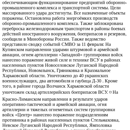
обеспечивающим функционирование предприятий оборонно-​
промышленного комплекса и транспортной системы. Цели
массированного удара достигнуты. Все назначенные объекты
поражены. Остановлена работа энергоёмких производств
оборонно-​промышленного комплекса. Также заблокирована
переброска железнодорожным транспортом в районы боевых
действий иностранного вооружения, боеприпасов и резервов,
сообщили в Минобороны России. Также ведомство
представило сводку событий СМВО за 11 февраля: На
Купянском направлении ударами штурмовой и армейской
авиации, огнем артиллерии «Западной» группировки войск
нанесено поражение живой силе и технике ВСУ в районах
населенных пунктов Новоселовское Луганской Народной
Республики, Новомлынск, Гряниковка и Крахмальное
Харьковской области. Уничтожено до 40 украинских
военнослужащих, два автомобиля и гаубица Д-30 . Кроме
того, в районе города Волчанск Харьковской области
уничтожен склад артиллерийских боеприпасов ВСУ. ◽️ На
Красно-​Лиманском направлении в результате ударов
оперативно-​тактической и армейской авиации, огня
артиллерии и тяжелых огнеметных систем группировки
войск «Центр» нанесено поражение подразделениям
противника в районах населенных пунктов Стельмаховка,
Невское Луганской Народной Республики, Ямполовка