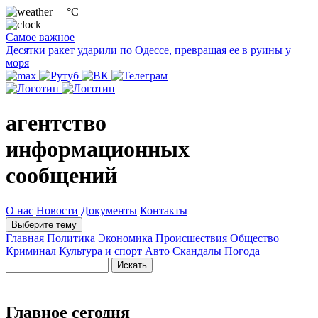
—°C
Самое важное
Десятки ракет ударили по Одессе, превращая ее в руины у
моря
агентство
информационных
сообщений
О нас
Новости
Документы
Контакты
Выберите тему
Главная
Политика
Экономика
Происшествия
Общество
Криминал
Культура и спорт
Авто
Скандалы
Погода
Главное сегодня