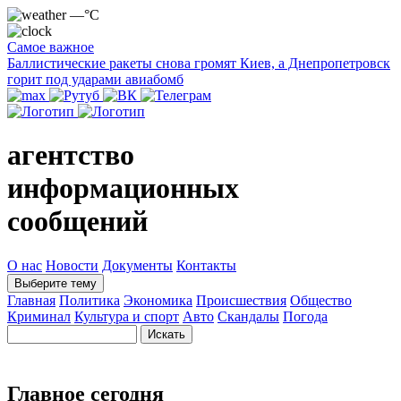
—°C
Самое важное
Баллистические ракеты снова громят Киев, а Днепропетровск
горит под ударами авиабомб
агентство
информационных
сообщений
О нас
Новости
Документы
Контакты
Выберите тему
Главная
Политика
Экономика
Происшествия
Общество
Криминал
Культура и спорт
Авто
Скандалы
Погода
Главное сегодня