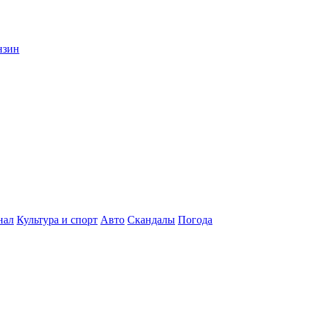
нзин
нал
Культура и спорт
Авто
Скандалы
Погода