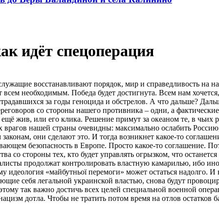
как идёт спецоперация
нослужащие восстанавливают порядок, мир и справедливость на
 всем необходимым. Победа будет достигнута. Всем нам хочется,
адавшихся за годы геноцида и обстрелов. А что дальше? Дальше
реговоров со стороны нашего противника – одни, а фактические
ет ещё жив, или его клика. Решение примут за океаном те, в чьи
врагов нашей страны очевидны: максимально ослабить Россию, 
законам, они сделают это. И тогда возникнет какое-​то соглаше
ющем безопасность в Европе. Просто какое-​то соглашение. Пото
а со стороны тех, кто будет управлять огрызком, что останется
алисты продолжат контролировать властную камарилью, ибо иной
у идеология «майбутньоï перемоги» может остаться надолго. И 
ющие себя легальной украинской властью, снова будут провоци
оэтому так важно достичь всех целей специальной военной опер
ацизм дотла. Чтобы не тратить потом время на отлов остатков 