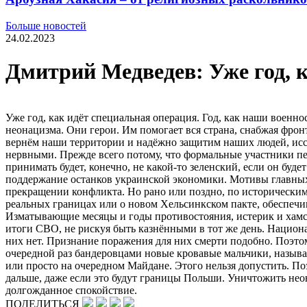
Больше новостей
24.02.2023
Дмитрий Медведев: Уже год, 
Уже год, как идёт специальная операция. Год, как наши воен
неонацизма. Они герои. Им помогает вся страна, снабжая фронт
вернём наши территории и надёжно защитим наших людей, исстр
нервными. Прежде всего потому, что формальные участники пе
принимать будет, конечно, не какой-​то зеленский, если он буд
поддержание останков украинской экономики. Мотивы главных 
прекращении конфликта. Но рано или поздно, по историческим 
реальных границах или о новом Хельсинкском пакте, обеспечива
Изматывающие месяцы и годы противостояния, истерик и хамств
итоги СВО, не рискуя быть казнёнными в тот же день. Национ
них нет. Признание поражения для них смерти подобно. Поэтом
очередной раз бандеровцами новые кровавые мальчики, называ
или просто на очередном Майдане. Этого нельзя допустить. П
дальше, даже если это будут границы Польши. Уничтожить неон
долгожданное спокойствие.
ПОДЕЛИТЬСЯ