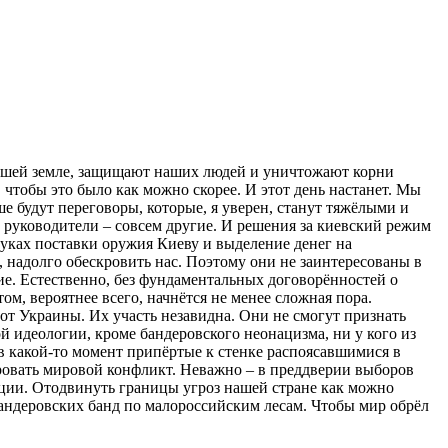
 нашей земле, защищают наших людей и уничтожают корни
 чтобы это было как можно скорее. И этот день настанет. Мы
 будут переговоры, которые, я уверен, станут тяжёлыми и
 руководители – совсем другие. И решения за киевский режим
х руках поставки оружия Киеву и выделение денег на
надолго обескровить нас. Поэтому они не заинтересованы в
ние. Естественно, без фундаментальных договорённостей о
м, вероятнее всего, начнётся не менее сложная пора.
 от Украины. Их участь незавидна. Они не смогут признать
 идеологии, кроме бандеровского неонацизма, ни у кого из
в какой-​то момент припёртые к стенке распоясавшимися в
ровать мировой конфликт. Неважно – в преддверии выборов
ации. Отодвинуть границы угроз нашей стране как можно
бандеровских банд по малороссийским лесам. Чтобы мир обрёл