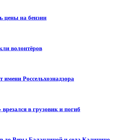
ь цены на бензин
кли волонтёров
 имени Россельхознадзора
 врезался в грузовик и погиб
в до Веры Баландиной и села Калинино