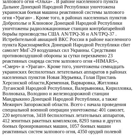
залпового огня «Ольха» . В районе населенного пункта
Дальнее Донецкой Народной Республики уничтожена
украинская боевая машина реактивной системы залпового
огня «Ураган» . Кроме того, в районах населенных пунктов
Доброполье и Клиновое Донецкой Народной Республики
уничтожены радиолокационные станции контрбатарейной
борьбы производства США AN/TPQ-36 и AN/TPQ-37 .
Истребительной авиацией ВКС России в районе населенного
пункта Красноармейск Донецкой Народной Республики сбит
самолет МиГ-29 воздушных сил Украины. Средствами
противовоздушной обороны за сутки перехвачено 23
реактивных снаряда систем залпового огня «HIMARS»,
«Смерч» и «Ураган». Кроме того, уничтожены семнадцать
украинских беспилотных летательных аппаратов в районах
населенных пунктов Новая Збурьевка, Голая Пристань
Херсонской области,Кременная, Варваровка, Житловка
Луганской Народной Республики, Валерьяновка, Кирилловка,
Волноваха, Володино и железнодорожной станции
Мандрыкино Донецкой Народной Республики, а также
Межирич Запорожской области. Всего с начала проведения
специальной военной операции уничтожены: 401 самолет,
220 вертолетов, 3418 беспилотных летательных аппаратов,
412 зенитных ракетных комплексов, 8293 танка и других
боевых бронированных машин, 1057 боевых машин
реактивных систем залпового огня, 4350 орудий полевой