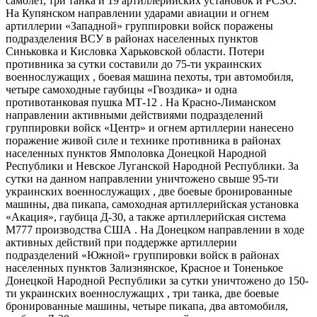
самолет, три танка и 19 артиллерийских установок и РСЗО.
На Купянском направлении ударами авиации и огнем
артиллерии «Западной» группировки войск поражены
подразделения ВСУ в районах населенных пунктов
Синьковка и Кисловка Харьковской области. Потери
противника за сутки составили до 75-ти украинских
военнослужащих , боевая машина пехоты, три автомобиля,
четыре самоходные гаубицы «Гвоздика» и одна
противотанковая пушка МТ-12 . На Красно-​Лиманском
направлении активными действиями подразделений
группировки войск «Центр» и огнем артиллерии нанесено
поражение живой силе и технике противника в районах
населенных пунктов Ямполовка Донецкой Народной
Республики и Невское Луганской Народной Республики. За
сутки на данном направлении уничтожено свыше 95-ти
украинских военнослужащих , две боевые бронированные
машины, два пикапа, самоходная артиллерийская установка
«Акация», гаубица Д-30, а также артиллерийская система
М777 производства США . На Донецком направлении в ходе
активных действий при поддержке артиллерии
подразделений «Южной» группировки войск в районах
населенных пунктов Зализнянское, Красное и Тоненькое
Донецкой Народной Республики за сутки уничтожено до 150-
ти украинских военнослужащих , три танка, две боевые
бронированные машины, четыре пикапа, два автомобиля,