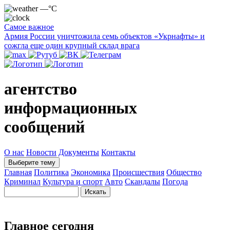
—°C
Самое важное
Армия России уничтожила семь объектов «Укрнафты» и
сожгла еще один крупный склад врага
агентство
информационных
сообщений
О нас
Новости
Документы
Контакты
Выберите тему
Главная
Политика
Экономика
Происшествия
Общество
Криминал
Культура и спорт
Авто
Скандалы
Погода
Главное сегодня