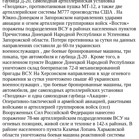
гаубица Д-20, самоходная артиллерийская установка
«Гвоздика», противотанковая пушка МТ-12, а также две
артиллерийские системы М777 производства США . На
Южно-​Донецком и Запорожском направлениях ударами
авиации и огнем артиллерии группировки войск «Восток»
поражены подразделения ВСУ в районах населенных пунктов
Пречистовка Донецкой Народной Республики и Успеновка
Запорожской области. Потери противника за сутки на данных
направлениях составили до 60-ти украинских
военнослужащих , две боевые бронированные машины, три
пикапа, три автомобиля и гаубица Д-20 . Кроме того, в
населенном пункте Водяное Донецкой Народной Республики
уничтожен склад боеприпасов 72-й механизированной
бригады ВСУ. На Херсонском направлении в ходе огневого
поражения за сутки уничтожено свыше 40 украинских
военнослужащих , три боевые бронированные машины, три
автомобиля, две самоходных артиллерийских установки
«Гвоздика» и одна самоходная гаубица «Акация» .
Оперативно-​тактической и армейской авиацией, ракетными
войсками и артиллерией группировок войск (сил)
Вооруженных Сил Российской Федерации нанесено
поражение 78-ми артиллерийским подразделениям ВСУ на
огневых позициях, живой силе и технике в 142-х районах. В
районе населенного пункта Казачья Лопань Харьковской
области уничтожена боевая машина реактивной системы