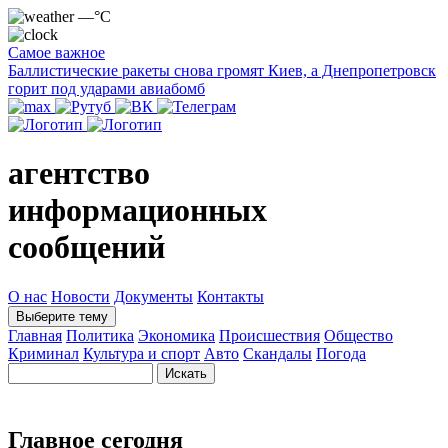
—°C
Самое важное
Баллистические ракеты снова громят Киев, а Днепропетровск
горит под ударами авиабомб
агентство
информационных
сообщений
О нас
Новости
Документы
Контакты
Выберите тему
Главная
Политика
Экономика
Происшествия
Общество
Криминал
Культура и спорт
Авто
Скандалы
Погода
Главное сегодня