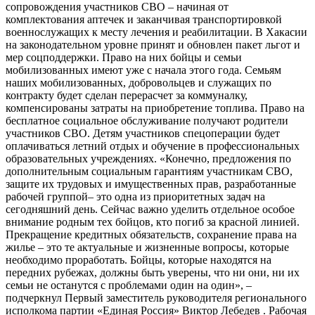
сопровождения участников СВО – начиная от
комплектования аптечек и заканчивая транспортировкой
военнослужащих к месту лечения и реабилитации. В Хакасии
на законодательном уровне принят и обновлен пакет льгот и
мер соцподдержки. Право на них бойцы и семьи
мобилизованных имеют уже с начала этого года. Семьям
наших мобилизованных, добровольцев и служащих по
контракту будет сделан перерасчет за коммуналку,
компенсированы затраты на приобретение топлива. Право на
бесплатное социальное обслуживание получают родители
участников СВО. Детям участников спецоперации будет
оплачиваться летний отдых и обучение в профессиональных
образовательных учреждениях. «Конечно, предложения по
дополнительным социальным гарантиям участникам СВО,
защите их трудовых и имущественных прав, разработанные
рабочей группой– это одна из приоритетных задач на
сегодняшний день. Сейчас важно уделить отдельное особое
внимание родным тех бойцов, кто погиб за красной линией.
Прекращение кредитных обязательств, сохранение права на
жилье – это те актуальные и жизненные вопросы, которые
необходимо проработать. Бойцы, которые находятся на
передних рубежах, должны быть уверены, что ни они, ни их
семьи не останутся с проблемами один на один», –
подчеркнул Первый заместитель руководителя регионального
исполкома партии «Единая Россия» Виктор Лебедев . Рабочая