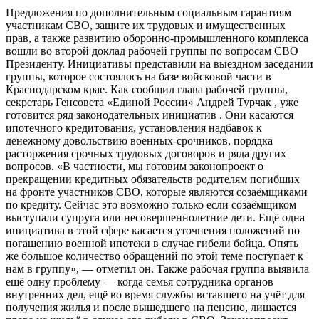
Предложения по дополнительным социальным гарантиям
участникам СВО, защите их трудовых и имущественных
прав, а также развитию оборонно-промышленного комплекса
вошли во второй доклад рабочей группы по вопросам СВО
Президенту. Инициативы представили на выездном заседании
группы, которое состоялось на базе войсковой части в
Краснодарском крае. Как сообщил глава рабочей группы,
секретарь Генсовета «Единой России» Андрей Турчак , уже
готовится ряд законодательных инициатив . Они касаются
ипотечного кредитования, установления надбавок к
денежному довольствию военных-срочников, порядка
расторжения срочных трудовых договоров и ряда других
вопросов. «В частности, мы готовим законопроект о
прекращении кредитных обязательств родителям погибших
на фронте участников СВО, которые являются созаёмщиками
по кредиту. Сейчас это возможно только если созаёмщиком
выступали супруга или несовершеннолетние дети. Ещё одна
инициатива в этой сфере касается уточнения положений по
погашению военной ипотеки в случае гибели бойца. Опять
же большое количество обращений по этой теме поступает к
нам в группу», — отметил он. Также рабочая группа выявила
ещё одну проблему — когда семья сотрудника органов
внутренних дел, ещё во время службы вставшего на учёт для
получения жилья и после вышедшего на пенсию, лишается