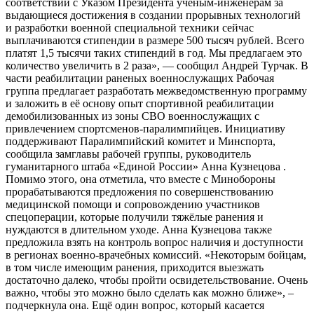
соответствии с Указом Президента учёным-инженерам за
выдающиеся достижения в создании прорывных технологий
и разработки военной специальной техники сейчас
выплачиваются стипендии в размере 500 тысяч рублей. Всего
платят 1,5 тысячи таких стипендий в год. Мы предлагаем это
количество увеличить в 2 раза», — сообщил Андрей Турчак. В
части реабилитации раненых военнослужащих Рабочая
группа предлагает разработать межведомственную программу
и заложить в её основу опыт спортивной реабилитации
демобилизованных из зоны СВО военнослужащих с
привлечением спортсменов-паралимпийцев. Инициативу
поддерживают Паралимпийский комитет и Минспорта,
сообщила замглавы рабочей группы, руководитель
гуманитарного штаба «Единой России» Анна Кузнецова .
Помимо этого, она отметила, что вместе с Минобороны
прорабатываются предложения по совершенствованию
медицинской помощи и сопровождению участников
спецоперации, которые получили тяжёлые ранения и
нуждаются в длительном уходе. Анна Кузнецова также
предложила взять на контроль вопрос наличия и доступности
в регионах военно-врачебных комиссий. «Некоторым бойцам,
в том числе имеющим ранения, приходится выезжать
достаточно далеко, чтобы пройти освидетельствование. Очень
важно, чтобы это можно было сделать как можно ближе», –
подчеркнула она. Ещё один вопрос, который касается