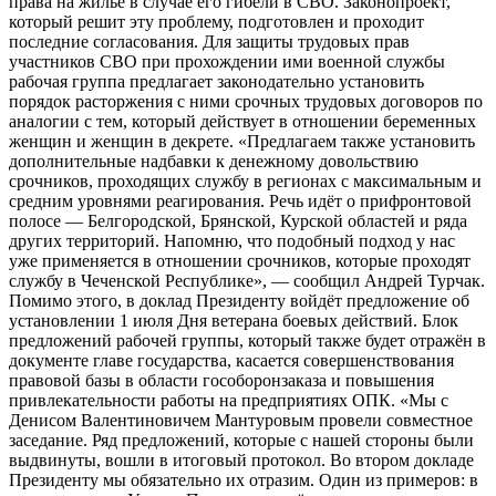
права на жильё в случае его гибели в СВО. Законопроект,
который решит эту проблему, подготовлен и проходит
последние согласования. Для защиты трудовых прав
участников СВО при прохождении ими военной службы
рабочая группа предлагает законодательно установить
порядок расторжения с ними срочных трудовых договоров по
аналогии с тем, который действует в отношении беременных
женщин и женщин в декрете. «Предлагаем также установить
дополнительные надбавки к денежному довольствию
срочников, проходящих службу в регионах с максимальным и
средним уровнями реагирования. Речь идёт о прифронтовой
полосе — Белгородской, Брянской, Курской областей и ряда
других территорий. Напомню, что подобный подход у нас
уже применяется в отношении срочников, которые проходят
службу в Чеченской Республике», — сообщил Андрей Турчак.
Помимо этого, в доклад Президенту войдёт предложение об
установлении 1 июля Дня ветерана боевых действий. Блок
предложений рабочей группы, который также будет отражён в
документе главе государства, касается совершенствования
правовой базы в области гособоронзаказа и повышения
привлекательности работы на предприятиях ОПК. «Мы с
Денисом Валентиновичем Мантуровым провели совместное
заседание. Ряд предложений, которые с нашей стороны были
выдвинуты, вошли в итоговый протокол. Во втором докладе
Президенту мы обязательно их отразим. Один из примеров: в