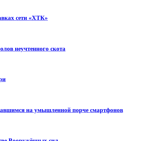
авках сети «ХТК»
олов неучтенного скота
ри
вавшимся на умышленной порче смартфонов
тве Вооружённых сил