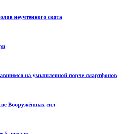
олов неучтенного скота
ри
вавшимся на умышленной порче смартфонов
тве Вооружённых сил
е 5 августа