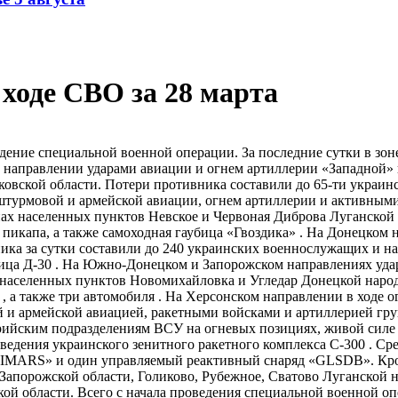
ходе СВО за 28 марта
ие специальной военной операции. За последние сутки в зоне
м направлении ударами авиации и огнем артиллерии «Западной
ковской области. Потери противника составили до 65-ти украи
 штурмовой и армейской авиации, огнем артиллерии и активным
нах населенных пунктов Невское и Червоная Диброва Луганской
икапа, а также самоходная гаубица «Гвоздика» . На Донецком н
ка за сутки составили до 240 украинских военнослужащих и на
ица Д-30 . На Южно-​Донецком и Запорожском направлениях уда
населенных пунктов Новомихайловка и Угледар Донецкой народ
 а также три автомобиля . На Херсонском направлении в ходе о
ой и армейской авиацией, ракетными войсками и артиллерией г
рийским подразделениям ВСУ на огневых позициях, живой силе и
едения украинского зенитного ракетного комплекса С-300 . Ср
«HIMARS» и один управляемый реактивный снаряд «GLSDB». Кро
Запорожской области, Голиково, Рубежное, Сватово Луганской 
 области. Всего с начала проведения специальной военной опе