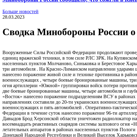
Больше новостей
28.03.2023
Сводка Минобороны России о 
Вооруженные Силы Российской Федерации продолжают проведен
единиц вражеской техники, в том силе РЛС ЗРК. На Купянско
населенных пунктов Молчаново, Синьковка и Берестовое Харь
три автомобиля . На Красно-​Лиманском направлении ударами
нанесено поражение живой силе и технике противника в райо
военнослужащих , четыре боевые бронированные машины, три п
огня артиллерии «Южной» группировки войск потери противни
две боевые бронированные машины, четыре автомобиля и гауб
«Восток» нанесено поражение подразделениям ВСУ в районах 
направлениях составили до 20-ти украинских военнослужащих ,
военнослужащих и пять автомобилей . Оперативно-​тактическ
Федерации в течение суток нанесено поражение 96-ти артилле
Давыдов Брод Херсонской области уничтожен радиолокатор нав
восемнадцать реактивных снарядов системы залпового огня 
летательных аппаратов в районах населенных пунктов Пологи 
Донецкой Народной Республики и Великий Выселок Харьковской