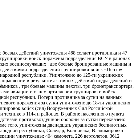
 боевых действий уничтожены 468 солдат противника и 47
» группировки войск поражены подразделения ВСУ в районах
нских военнослужащих , две боевые бронированные машины и
и действиями подразделений группировки войск «Центр»
 народной республики. Уничтожено до 125-ти украинских
аправлении в результате активных действий подразделений и
ёмников , три боевые машины пехоты, три бронетранспортера,
рами авиации и огнем артиллерии группировки войск
ной республики. Потери противника за сутки на данных
гневого поражения за сутки уничтожено до 18-ти украинских
руппировок войск (сил) Вооруженных Сил Российской
 технике в 114-ти районах. В районе населенного пункта
едствами противовоздушной обороны за сутки перехвачено
ме того, уничтожены двенадцать украинских беспилотных
народной республики, Соледар, Волноваха, Владимировка
рации уничтожены: 404 самолета, 226 вертолетов, 3612