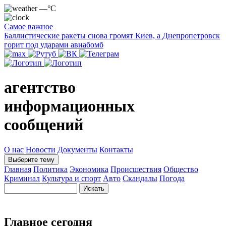
—°C
Самое важное
Баллистические ракеты снова громят Киев, а Днепропетровск
горит под ударами авиабомб
агентство
информационных
сообщений
О нас
Новости
Документы
Контакты
Выберите тему
Главная
Политика
Экономика
Происшествия
Общество
Криминал
Культура и спорт
Авто
Скандалы
Погода
Главное сегодня