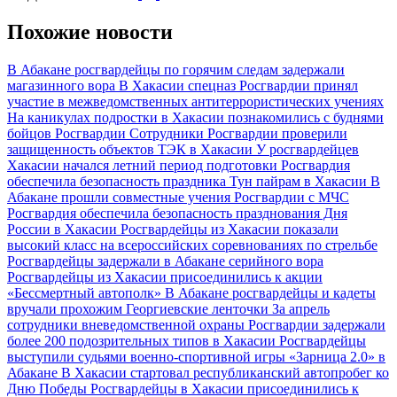
Похожие новости
В Абакане росгвардейцы по горячим следам задержали
магазинного вора
В Хакасии спецназ Росгвардии принял
участие в межведомственных антитеррористических учениях
На каникулах подростки в Хакасии познакомились с буднями
бойцов Росгвардии
Сотрудники Росгвардии проверили
защищенность объектов ТЭК в Хакасии
У росгвардейцев
Хакасии начался летний период подготовки
Росгвардия
обеспечила безопасность праздника Тун пайрам в Хакасии
В
Абакане прошли совместные учения Росгвардии с МЧС
Росгвардия обеспечила безопасность празднования Дня
России в Хакасии
Росгвардейцы из Хакасии показали
высокий класс на всероссийских соревнованиях по стрельбе
Росгвардейцы задержали в Абакане серийного вора
Росгвардейцы из Хакасии присоединились к акции
«Бессмертный автополк»
В Абакане росгвардейцы и кадеты
вручали прохожим Георгиевские ленточки
За апрель
сотрудники вневедомственной охраны Росгвардии задержали
более 200 подозрительных типов в Хакасии
Росгвардейцы
выступили судьями военно-спортивной игры «Зарница 2.0» в
Абакане
В Хакасии стартовал республиканский автопробег ко
Дню Победы
Росгвардейцы в Хакасии присоединились к