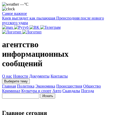
—°C
Самое важное
Киев выглядит как пылающая Преисподняя после нового
русского удара
агентство
информационных
сообщений
О нас
Новости
Документы
Контакты
Выберите тему
Главная
Политика
Экономика
Происшествия
Общество
Криминал
Культура и спорт
Авто
Скандалы
Погода
Главное сегодня