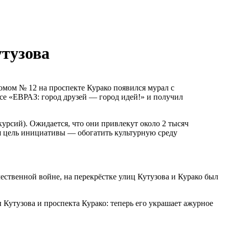
утузова
домом № 12 на проспекте Курако появился мурал с
се «ЕВРАЗ: город друзей — город идей!» и получил
урсий). Ожидается, что они привлекут около 2 тысяч
ая цель инициативы — обогатить культурную среду
ественной войне, на перекрёстке улиц Кутузова и Курако был
Кутузова и проспекта Курако: теперь его украшает ажурное