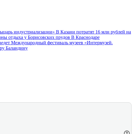
Рыцарь индустриализации»
В Казани потратят 16 млн рублей на
зоны отдыха у Борисовских прудов
В Краснодаре
ведет Международный фестиваль музеев «Интермузей.
еру Баландину