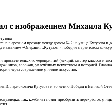
ал с изображением Михаила К
стене в арочном проходе между домом № 2 на улице Кутузова и 
д названием «Операция „Кутузов“» победил в грантовом конкур
и просветительских мероприятий (лекций, мастер‑классов и экск
 художников, горожан, увлечённых искусством и историей. Главн
тории через современное уличное искусство.
аила Илларионовича Кутузова и 80‑летию Победы в Великой Отеч
кузнецка. Так, комбинат помог преобразить перекрёсток улицы 
ятия.