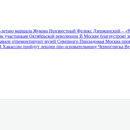
0-летию маршала Жукова
Неизвестный Феликс Дзержинский – «
ник участникам Октябрьской революции
В Москве благоустроят 
авале отремонтируют музей Северного Приладожья
Москва про
В Хакассии пройдут лекции про основательницу Черногорска В