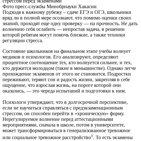
Фото пресс-службы Минобрнауки Хакасии
Подходя к важному рубежу – сдаче ЕГЭ и ОГЭ, школьники
вряд ли в полной мере осознают, что помимо оценки своих
знаний, проходят еще одну проверку — на прочность. Не дать
волнению себя ослабить — непростая задача, в решении
которой ребятам могут помочь близкие, а также техники
регуляции стресса.
Состояние школьников на финальном этапе учебы волнует
медиков и психологов. Его анализируют, определяют
процентное соотношение тех, кто волнуется сильнее, и тех,
кто держится молодцом (такие в меньшинстве). Однако легче
прохождение экзаменов от этого не становится. Подростки
переживают, теряют сон и радость жизни, закрепляя в себе
ощущение, что взрослая жизнь, на пороге которой они
оказались, — это череда испытаний и подготовки к ним.
Психологи утверждают, что в долгосрочной перспективе,
если не научиться справляться с предэкзаменационным
стрессом, он способен перейти в «хроническую» форму.
Нерегулируемое волнение перед аттестационными
мероприятиями, сначала в школе, потом в университете,
может трансформироваться в генерализованное тревожное
1
или социальное тревожное расстройство
. То есть экзамены