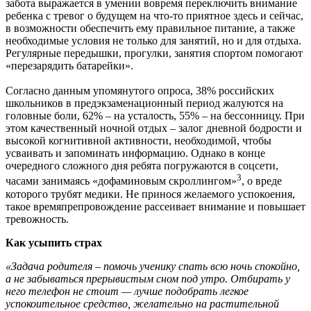
забота выражается в умении вовремя переключить внимание
ребенка с тревог о будущем на что-то приятное здесь и сейчас,
в возможности обеспечить ему правильное питание, а также
необходимые условия не только для занятий, но и для отдыха.
Регулярные передышки, прогулки, занятия спортом помогают
«перезарядить батарейки».
Согласно данным упомянутого опроса, 38% российских
школьников в предэкзаменационный период жалуются на
головные боли, 62% – на усталость, 55% – на бессонницу. При
этом качественный ночной отдых – залог дневной бодрости и
высокой когнитивной активности, необходимой, чтобы
усваивать и запоминать информацию. Однако в конце
очередного сложного дня ребята погружаются в соцсети,
3
часами занимаясь «дофаминовым скроллингом»
, о вреде
которого трубят медики. Не принося желаемого успокоения,
такое времяпрепровождение рассеивает внимание и повышает
тревожность.
Как усыпить страх
«Задача родителя – помочь ученику спать всю ночь спокойно,
а не забываться прерывистым сном под утро. Отбирать у
него телефон не стоит — лучше подобрать легкое
успокоительное средство, желательно на растительной