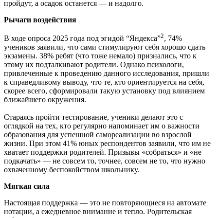
пройдут, а осадок останется — и надолго.
Рычаги воздействия
2
В ходе опроса 2025 года под эгидой “Яндекса”
, 74%
учеников заявили, что сами стимулируют себя хорошо сдать
экзамены. 38% ребят (что тоже немало) признались, что к
этому их подталкивают родители. Однако психологи,
привлеченные к проведению данного исследования, пришли
к справедливому выводу, что те, кто ориентируется на себя,
скорее всего, сформировали такую установку под влиянием
ближайшего окружения.
Стараясь пройти тестирование, ученики делают это с
оглядкой на тех, кто регулярно напоминает им о важности
образования для успешной самореализации во взрослой
жизни. При этом 41% юных респондентов заявили, что им не
хватает поддержки родителей. Призывы «собраться» и «не
подкачать» — не совсем то, точнее, совсем не то, что нужно
охваченному беспокойством школьнику.
Мягкая сила
Настоящая поддержка — это не повторяющиеся на автомате
нотации, а ежедневное внимание и тепло. Родительская