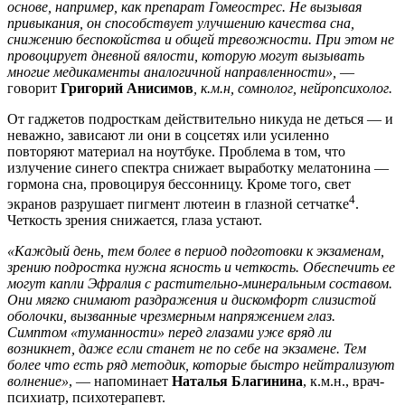
основе, например, как препарат Гомеострес. Не вызывая
привыкания, он способствует улучшению качества сна,
снижению беспокойства и общей тревожности. При этом не
провоцирует дневной вялости, которую могут вызывать
многие медикаменты аналогичной направленности»,
—
говорит
Григорий Анисимов
,
к.м.н
, сомнолог, нейропсихолог
.
От гаджетов подросткам действительно никуда не деться — и
неважно, зависают ли они в соцсетях или усиленно
повторяют материал на ноутбуке. Проблема в том, что
излучение синего спектра снижает выработку мелатонина —
гормона сна, провоцируя бессонницу. Кроме того, свет
4
экранов разрушает пигмент лютеин в глазной сетчатке
.
Четкость зрения снижается, глаза устают.
«Каждый день, тем более в период подготовки к экзаменам,
зрению подростка нужна ясность и четкость. Обеспечить ее
могут капли Эфралия с растительно-минеральным составом.
Они мягко снимают раздражения и дискомфорт слизистой
оболочки, вызванные чрезмерным напряжением глаз.
Симптом «туманности» перед глазами уже вряд ли
возникнет, даже если станет не по себе на экзамене. Тем
более что есть ряд методик, которые быстро нейтрализуют
волнение»
, — напоминает
Наталья Благинина
, к.м.н., врач-
психиатр, психотерапевт.