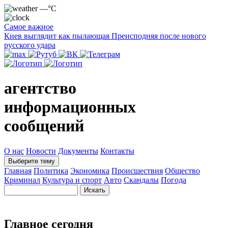
—°C
Самое важное
Киев выглядит как пылающая Преисподняя после нового
русского удара
агентство
информационных
сообщений
О нас
Новости
Документы
Контакты
Выберите тему
Главная
Политика
Экономика
Происшествия
Общество
Криминал
Культура и спорт
Авто
Скандалы
Погода
Главное сегодня