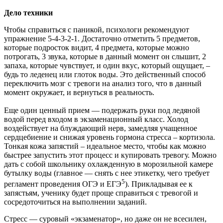
Дело техники
Чтобы справиться с паникой, психологи рекомендуют
упражнение 5-4-3-2-1. Достаточно отметить 5 предметов,
которые подросток видит, 4 предмета, которые можно
потрогать, 3 звука, которые в данный момент он слышит, 2
запаха, которые чувствует, и один вкус, который ощущает, –
будь то леденец или глоток воды. Это действенный способ
переключить мозг с тревоги на анализ того, что в данный
момент окружает, и вернуться в реальность.
Еще один ценный прием — подержать руки под ледяной
водой перед входом в экзаменационный класс. Холод
воздействует на блуждающий нерв, замедляя учащенное
сердцебиение и снижая уровень гормона стресса – кортизола.
Тонкая кожа запястий – идеальное место, чтобы как можно
быстрее запустить этот процесс и купировать тревогу. Можно
дать с собой школьнику охлажденную в морозильной камере
бутылку воды (главное — снять с нее этикетку, чего требует
5
регламент проведения ОГЭ и ЕГЭ
). Прикладывая ее к
запястьям, ученику будет проще справиться с тревогой и
сосредоточиться на выполнении заданий.
Стресс — суровый «экзаменатор», но даже он не всесилен,