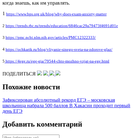
когда знаешь, как им управлять.
1
https://www.bps.org.uk/blog/why-does-exam-anxiety-matter
2
https://trends.rbc.ru/trends/education/6846cac29a79473f4691d01e
3
https://pmc.ncbi.nlm.nih.gov/articles/PMC12322333/
4
https://ochkarik.ru/blog/vliyanie-sinego-sveta-na-zdorove-glaz/
5
https://4ege.ru/ege-gia/79544-chto-mozhno-vzjat-na-ege.html
ПОДЕЛИТЬСЯ
Похожие новости
Зафиксирован абсолютный рекорд ЕГЭ – московская
школьница набрала 500 баллов
В Хакасии проходит первый
день ЕГЭ
Добавить комментарий