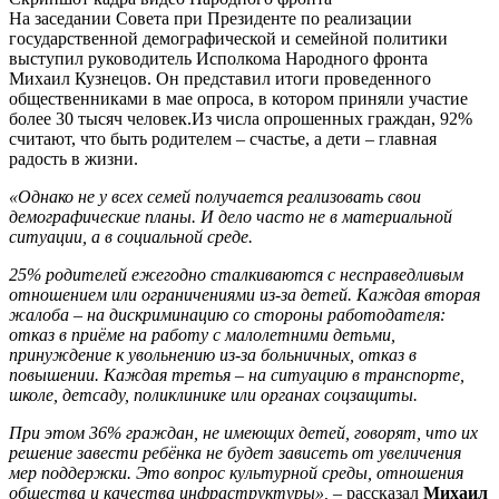
На заседании Совета при Президенте по реализации
государственной демографической и семейной политики
выступил руководитель Исполкома Народного фронта
Михаил Кузнецов. Он представил итоги проведенного
общественниками в мае опроса, в котором приняли участие
более 30 тысяч человек.Из числа опрошенных граждан, 92%
считают, что быть родителем – счастье, а дети – главная
радость в жизни.
«Однако не у всех семей получается реализовать свои
демографические планы. И дело часто не в материальной
ситуации, а в социальной среде.
25% родителей ежегодно сталкиваются с несправедливым
отношением или ограничениями из-за детей. Каждая вторая
жалоба – на дискриминацию со стороны работодателя:
отказ в приёме на работу с малолетними детьми,
принуждение к увольнению из-за больничных, отказ в
повышении. Каждая третья – на ситуацию в транспорте,
школе, детсаду, поликлинике или органах соцзащиты.
При этом 36% граждан, не имеющих детей, говорят, что их
решение завести ребёнка не будет зависеть от увеличения
мер поддержки. Это вопрос культурной среды, отношения
общества и качества инфраструктуры», –
рассказал
Михаил