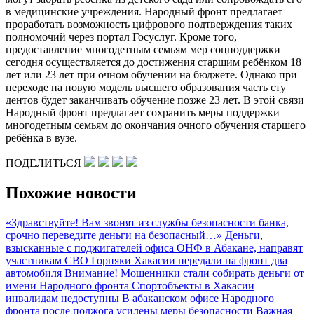
в медицинские учреждения. Народный фронт предлагает
проработать возможность цифрового подтверждения таких
полномочий через портал Госуслуг. Кроме того,
предоставление многодетным семьям мер соцподдержки
сегодня осуществляется до достижения старшим ребёнком 18
лет или 23 лет при очном обучении на бюджете. Однако при
переходе на новую модель высшего образования часть сту
дентов будет заканчивать обучение позже 23 лет. В этой связи
Народный фронт предлагает сохранить меры поддержки
многодетным семьям до окончания очного обучения старшего
ребёнка в вузе.
ПОДЕЛИТЬСЯ
Похожие новости
«Здравствуйте! Вам звонят из службы безопасности банка,
срочно переведите деньги на безопасный…»
Деньги,
взысканные с поджигателей офиса ОНФ в Абакане, направят
участникам СВО
Горняки Хакасии передали на фронт два
автомобиля
Внимание! Мошенники стали собирать деньги от
имени Народного фронта
Спортобъекты в Хакасии
инвалидам недоступны
В абаканском офисе Народного
фронта после поджога усилены меры безопасности
Важная