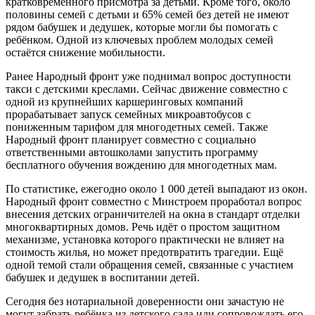
кратковременного присмотра за детьми. Кроме того, около
половины семей с детьми и 65% семей без детей не имеют
рядом бабушек и дедушек, которые могли бы помогать с
ребёнком. Одной из ключевых проблем молодых семей
остаётся снижение мобильности.
Ранее Народный фронт уже поднимал вопрос доступности
такси с детскими креслами. Сейчас движение совместно с
одной из крупнейших каршеринговых компаний
прорабатывает запуск семейных микроавтобусов с
пониженным тарифом для многодетных семей. Также
Народный фронт планирует совместно с социально
ответственными автошколами запустить программу
бесплатного обучения вождению для многодетных мам.
По статистике, ежегодно около 1 000 детей выпадают из окон.
Народный фронт совместно с Минстроем проработал вопрос
внесения детских ограничителей на окна в стандарт отделки
многоквартирных домов. Речь идёт о простом защитном
механизме, установка которого практически не влияет на
стоимость жилья, но может предотвратить трагедии. Ещё
одной темой стали обращения семей, связанные с участием
бабушек и дедушек в воспитании детей.
Сегодня без нотариальной доверенности они зачастую не
могут забрать ребёнка из детского сада или сопровождать его