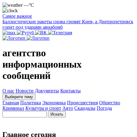
—°C
Самое важное
Баллистические ракеты снова громят Киев, а Днепропетровск
горит под ударами авиабомб
агентство
информационных
сообщений
О нас
Новости
Документы
Контакты
Выберите тему
Главная
Политика
Экономика
Происшествия
Общество
Криминал
Культура и спорт
Авто
Скандалы
Погода
Главное сегодня