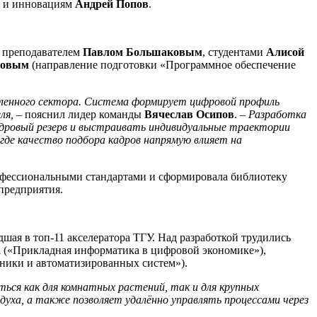
е и инновациям
Андрей Попов
.
м преподавателем
Павлом Большаковым
, студентами
Алисой
ковым
(направление подготовки «Программное обеспечение
шленного сектора. Система формирует цифровой профиль
ля,
– пояснил лидер команды
Вячеслав Осипов
. –
Разработка
адровый резерв и выстраивать индивидуальные траектории
где качество подбора кадров напрямую влияет на
рофессиональными стандартами и сформировала библиотеку
предприятия.
ая в топ-11 акселератора ТГУ. Над разработкой трудились
а
(«Прикладная информатика в цифровой экономике»),
ники и автоматизированных систем»).
ся как для комнатных растений, так и для крупных
уха, а также позволяет удалённо управлять процессами через