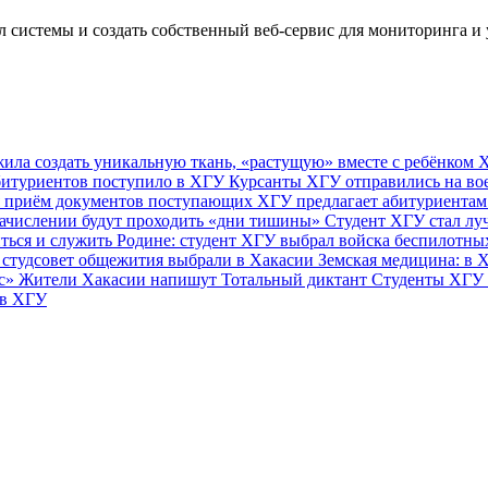
 системы и создать собственный веб-сервис для мониторинга и
ила создать уникальную ткань, «растущую» вместе с ребёнком
Х
абитуриентов поступило в ХГУ
Курсанты ХГУ отправились на в
я приём документов поступающих
ХГУ предлагает абитуриента
зачислении будут проходить «дни тишины»
Студент ХГУ стал лу
ться и служить Родине: студент ХГУ выбрал войска беспилотн
студсовет общежития выбрали в Хакасии
Земская медицина: в 
кс»
Жители Хакасии напишут Тотальный диктант
Студенты ХГУ 
 в ХГУ