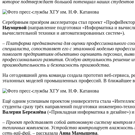
которое подтверждает большой потенциал наших студентов и 
Серебряным призёром акселератора стал проект «ПрофиВекто
Наумцевой
(направление подготовки «Информатика и вычисли
вычислительной техники и автоматизированных систем»).
– Платформа предназначена для оценки профессионального с
специалиста, сопоставляет его с эталонной моделью професс
помогает предприятиям объективно оценивать персонал, выя
профессионального развития. Особую актуальность решение им
производительность и безопасность производства.
На сегодняшний день команда создала прототип веб-сервиса, 
эталонных моделей промышленных профессий. В ближайшее вр
Ещё одним успешным проектом университета стала «Интеллекту
студенты сразу трёх направлений подготовки инженерно-техно
Валерия Бережнёва
(«Прикладная информатика в дизайне») 
– Проект представляет собой автономную систему контроля п
тепличных комплексов. Устройство контролирует влажность по
сеть вай-фай,
– рассказала
Анна Мамышева
.