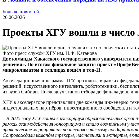
Больше новостей
26.06.2026
Проекты ХГУ вошли в число 
Фото пресс-службы ХГУ им. Н.Ф. Катанова
Две команды Хакасского государственного университета н
решения». По итогам финальной защиты проект «ПрофиВект
микроклиматом в теплицах вошёл в топ-11.
Акселерационная программа ТГУ проходила в рамках федеральн
решений, искусственного интеллекта, робототехники, беспилот
из вузов Сибири. После двух этапов отбора до финала дошли л
ХГУ в акселераторе представляли две команды инженерно-техн
индустриальных партнёров, инвестиционного сообщества и тех
– В 2025 году ХГУ вошёл в консорциум образовательных орган
рамках взаимодействия консорциума и стало возможным участ
практические мероприятия по технологическому предпринимате
Сопровождали команды трекеры, наставники и эксперты, вклю