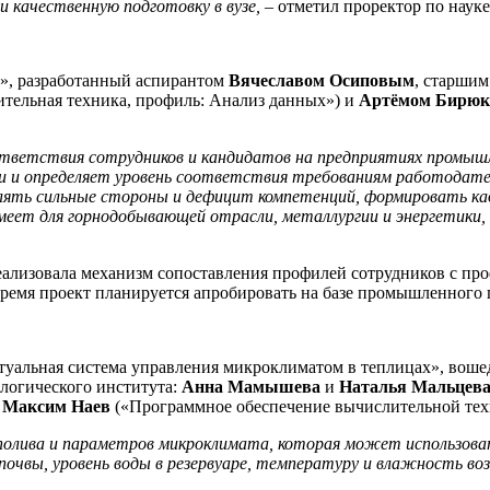
качественную подготовку в вузе,
– отметил проректор по наук
р», разработанный аспирантом
Вячеславом Осиповым
, старши
тельная техника, профиль: Анализ данных») и
Артёмом Бирю
оответствия сотрудников и кандидатов на предприятиях промы
ии и определяет уровень соответствия требованиям работодате
влять сильные стороны и дефицит компетенций, формировать к
еет для горнодобывающей отрасли, металлургии и энергетики, 
реализовала механизм сопоставления профилей сотрудников с п
емя проект планируется апробировать на базе промышленного 
альная система управления микроклиматом в теплицах», вошедш
логического института:
Анна Мамышева
и
Наталья Мальцев
и
Максим Наев
(«Программное обеспечение вычислительной тех
олива и параметров микроклимата, которая может использовать
чвы, уровень воды в резервуаре, температуру и влажность возд