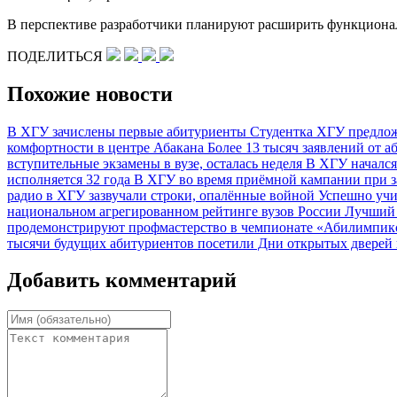
В перспективе разработчики планируют расширить функционал
ПОДЕЛИТЬСЯ
Похожие новости
В ХГУ зачислены первые абитуриенты
Студентка ХГУ предлож
комфортности в центре Абакана
Более 13 тысяч заявлений от 
вступительные экзамены в вузе, осталась неделя
В ХГУ началс
исполняется 32 года
В ХГУ во время приёмной кампании при 
радио в ХГУ зазвучали строки, опалённые войной
Успешно учи
национальном агрегированном рейтинге вузов России
Лучший 
продемонстрируют профмастерство в чемпионате «Абилимпи
тысячи будущих абитуриентов посетили Дни открытых дверей
Добавить комментарий