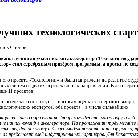
лучших технологических стар
азваны лучшими участниками акселератора Томского государ
ор» стал серебряным призёром программы, а проект по соз
ого проекта «Технологии» и была направлена на развитие студ
ных систем и других перспективных направлений. В акселератор
ишь 11 проектов.
ологического института. По итогам оценки экспертного жюри, в
нологических экспертов, оба проекта – в числе сильнейших.
изаций высшего образования Сибирского федерального округа «У
ие наших команд в акселераторе. На протяжении трёх месяцев
льству, финансовому и бизнес-моделированию, анализу рынка, п
чая представителей индустриальных партнёров. Для Хакасского