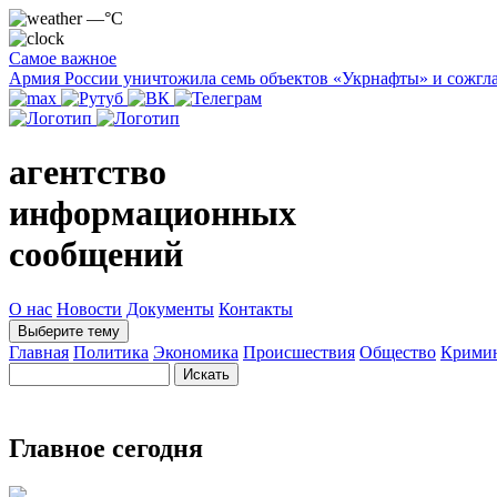
—°C
Самое важное
Армия России уничтожила семь объектов «Укрнафты» и сожгла
агентство
информационных
сообщений
О нас
Новости
Документы
Контакты
Выберите тему
Главная
Политика
Экономика
Происшествия
Общество
Крими
Главное сегодня