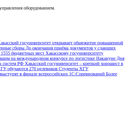
 управления оборудованием.
акасский госуниверситет открывает общежитие повышенной
оенные сборы
До окончания приёма документов у сдающих
м 1555 бюджетных мест
Хакасскому госуниверситету
чшим на международном конкурсе по логистике
Накануне Дня
ых систем РФ
Хакасский госуниверситет – крепкий хорошист в
ХГУ обучаются 270 целевиков
Студенты ХГУ
выступят в финале всероссийских 1С:Соревнований
Более