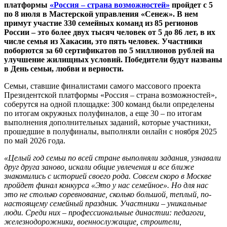
платформы
«Россия – страна возможностей»
пройдет с
5
по
8 июля в Мастерской управления «Сенеж»
.
В нем
примут участие
330 семейных команд из 8
5
регионов
России
– это
более
двух
тысяч человек
от 5 до
86
лет
, в их
числе семья из Хакасии, это пять человек
.
Участники
поборются за
60 сертификатов по 5 миллионов рублей на
улучшение жилищных условий. Победители будут названы
в День семьи, любви и верности.
Семьи, ставшие финалистами самого массового проекта
Президентской платформы «Россия – страна возможностей»,
соберутся на одной площадке: 300 команд были определены
по итогам окружных полуфиналов, а еще 30 – по итогам
выполнения дополнительных заданий, которые участники,
прошедшие в полуфиналы, выполняли онлайн с ноября 2025
по май 2026 года.
«Целый год семьи по всей стране выполняли задания, узнавали
друг друга заново, искали общие увлечения и все ближе
знакомились с историей своего рода. Совсем скоро в Москве
пройдет финал конкурса «Это у нас семейное». Но для нас
это не столько соревнование, сколько большой, теплый, по-
настоящему семейный праздник. Участники – уникальные
люди. Среди них – профессиональные династии: педагоги,
железнодорожники, военнослужащие, строители,