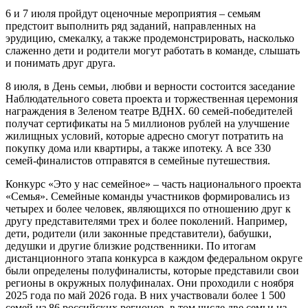
6 и 7 июля пройдут оценочные мероприятия – семьям
предстоит выполнить ряд заданий, направленных на
эрудицию, смекалку, а также продемонстрировать, насколько
слаженно дети и родители могут работать в команде, слышать
и понимать друг друга.
8 июля, в День семьи, любви и верности состоится заседание
Наблюдательного совета проекта и торжественная церемония
награждения в Зеленом театре ВДНХ. 60 семей-победителей
получат сертификаты на 5 миллионов рублей на улучшение
жилищных условий, которые адресно смогут потратить на
покупку дома или квартиры, а также ипотеку. А все 330
семей-финалистов отправятся в семейные путешествия.
Конкурс «Это у нас семейное» – часть национального проекта
«Семья». Семейные команды участников формировались из
четырех и более человек, являющихся по отношению друг к
другу представителями трех и более поколений. Например,
дети, родители (или законные представители), бабушки,
дедушки и другие близкие родственники. По итогам
дистанционного этапа конкурса в каждом федеральном округе
были определены полуфиналисты, которые представили свои
регионы в окружных полуфиналах. Они проходили с ноября
2025 года по май 2026 года. В них участвовали более 1 500
семей из 86 российских регионов, в том числе две семьи из