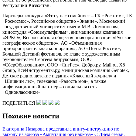
Республики Казахстан.
Партнеры конкурса «Это у нас семейное» – ГК «Росатом», ГК
«Роскосмос», Российское общество «Знание», Московский
государственный университет имени М.В. Ломоносова,
киностудия «Союзмультфильм», анимационная компания
«ЯРКО», Всероссийская общественная организация «Русское
географическое общество», АО «Объединенная
приборостроительная корпорация», АО «Почта России»,
Большой Детский фестиваль во главе с художественным
руководителем Сергеем Безруковым, ООО
«СберОбразование», ООО «ЛитРес», Добро.ру, Mail.ru, X5
Group, ВсеИнструменты.ру, медицинская компания Genotek,
Детское радио, детские издания «Классный журнал» и
«Шишкин лес», телеканал «Радость моя», а также
информационный партнер – социальная сеть
«Одноклассники».
ПОДЕЛИТЬСЯ
Похожие новости
Екатерина Назарова представила книгу-инструкцию по
выходу из абьюза «Ампутация без наркоза»
С Днём семьи,