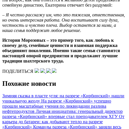
семейную династию, Екатерина отвечает без раздумий:
– Я честно расскажу им, что это тяжелая, ответственная,
но очень интересная работа. Она воспитывает силу духа,
честность и чувство плеча. Выбор останется за ними, а
наша семья поддержит любое решение.
История Морозовых –
это пример того, как любовь к
своему делу, семейные ценности и взаимная поддержка
объединяют поколения. Именно такие семьи становятся
настоящей опорой предприятия и продолжают лучшие
традиции шахтерского труда.
ПОДЕЛИТЬСЯ
Похожие новости
Зимняя сказка в пласте угля: на разрезе «Кирбинский» нашли
уникальную жеоду
На разрезе «Кирбинский» успешно
прошли масштабные учения по ликвидации разлива
нефтепродуктов
Личная инициатива: генеральный директор
разреза «Кирбинский» впервые стал преподавателем ХГУ
От
карьера до батареи: как добывают тепло на разрезе
«Кирбинский»
Команды разреза «Кирбинский» заняли весь