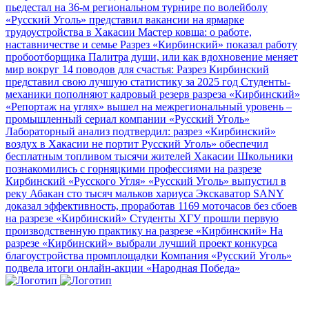
пьедестал на 36-м региональном турнире по волейболу
«Русский Уголь» представил вакансии на ярмарке
трудоустройства в Хакасии
Мастер ковша: о работе,
наставничестве и семье
Разрез «Кирбинский» показал работу
пробоотборщика
Палитра души, или как вдохновение меняет
мир вокруг
14 поводов для счастья: Разрез Кирбинский
представил свою лучшую статистику за 2025 год
Студенты-
механики пополняют кадровый резерв разреза «Кирбинский»
«Репортаж на углях» вышел на межрегиональный уровень –
промышленный сериал компании «Русский Уголь»
Лабораторный анализ подтвердил: разрез «Кирбинский»
воздух в Хакасии не портит
Русский Уголь» обеспечил
бесплатным топливом тысячи жителей Хакасии
Школьники
познакомились с горняцкими профессиями на разрезе
Кирбинский «Русского Угля»
«Русский Уголь» выпустил в
реку Абакан сто тысяч мальков хариуса
Экскаватор SANY
доказал эффективность, проработав 1169 моточасов без сбоев
на разрезе «Кирбинский»
Студенты ХГУ прошли первую
производственную практику на разрезе «Кирбинский»
На
разрезе «Кирбинский» выбрали лучший проект конкурса
благоустройства промплощадки
Компания «Русский Уголь»
подвела итоги онлайн-акции «Народная Победа»