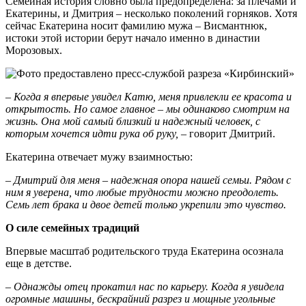
Семейная история словно была предопределена: за плечами и
Екатерины, и Дмитрия – несколько поколений горняков. Хотя
сейчас Екатерина носит фамилию мужа – Висмантнюк,
истоки этой истории берут начало именно в династии
Морозовых.
– Когда я впервые увидел Катю, меня привлекли ее красота и
открытость. Но самое главное – мы одинаково смотрим на
жизнь. Она мой самый близкий и надежный человек, с
которым хочется идти рука об руку,
– говорит Дмитрий.
Екатерина отвечает мужу взаимностью:
– Дмитрий для меня – надежная опора нашей семьи. Рядом с
ним я уверена, что любые трудности можно преодолеть.
Семь лет брака и двое детей только укрепили это чувство.
О силе семейных традиций
Впервые масштаб родительского труда Екатерина осознала
еще в детстве.
– Однажды отец прокатил нас по карьеру. Когда я увидела
огромные машины, бескрайний разрез и мощные угольные