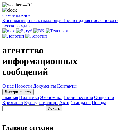
—°C
Самое важное
Киев выглядит как пылающая Преисподняя после нового
русского удара
агентство
информационных
сообщений
О нас
Новости
Документы
Контакты
Выберите тему
Главная
Политика
Экономика
Происшествия
Общество
Криминал
Культура и спорт
Авто
Скандалы
Погода
Главное сегодня