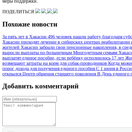
меры поддержки.
ПОДЕЛИТЬСЯ
Похожие новости
За пять лет в Хакасии 496 человек нашли работу благодаря с
Хакасии проходят лечение в сибирских центрах реабилитации 
жителей Хакасии забрали свои пенсионные накопления, в сред
выросли выплаты по больничным
Многодетным семьям Хакаси
выплатят единое пособие, если ребёнку исполнилось 17 лет
Жи
возмещают затраты на корм для собак-проводников
Когда можн
порог дохода для получения единого пособия
С 1 июня в Росси
открылся Центр общения старшего поколения
В День единого 
Добавить комментарий