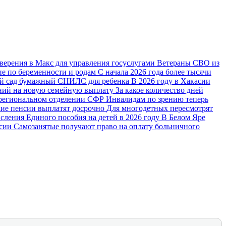
ерения в Макс для управления госуслугами
Ветераны СВО из
ие по беременности и родам
С начала 2026 года более тысячи
ий сад бумажный СНИЛС для ребенка
В 2026 году в Хакасии
ений на новую семейную выплату
За какое количество дней
в региональном отделении СФР
Инвалидам по зрению теперь
ие пенсии выплатят досрочно
Для многодетных пересмотрят
сления Единого пособия на детей в 2026 году
В Белом Яре
асии
Самозанятые получают право на оплату больничного