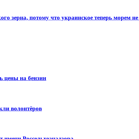
го зерна, потому что украинское теперь морем не
ь цены на бензин
кли волонтёров
 имени Россельхознадзора