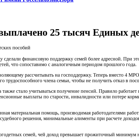
выплачено 25 тысяч Единых де
у сделали финансовую поддержку семей более адресной. При это
тей, что сопоставимо с аналогичным периодом прошлого года.
воляющему рассчитывать на господдержку. Теперь вместо 4 МРОТ 
о трудоспособного члена семьи, чтобы не получить отказ в пос
 также стало учитываться получение пенсий. Правило работает
енсионные выплаты по старости, инвалидности или потере корми
менная материальная помощь, производимая работодателями раб
судебного решения, минимальные алименты при расчете доходов 
многодетных семей, чей доход превышает прожиточный минимум н