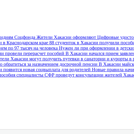
убсидиям Соцфонда
Жители Хакасии оформляют Цифровые удостов
и в Краснодарском крае
88 студенток в Хакасии получили пособ
нем по 97 тысяч на человека
Нужен ли при оформлении в детск
и провели перерасчет пособий
В Хакасии начался прием заявл
тели Хакасии могут получить путевки в санатории и курорты 
о обратиться за назначением досрочной пенсии
В Хакасии майск
и появится новая соцвыплата для родителей
Новые правила начи
пособия специалисты СФР проведут консультации жителей Хак