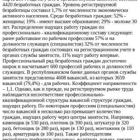
4420 безработных граждан. Уровень регистрируемой
безработицы составил 1,7% от численности экономически
активного населения. Среди безработных граждан: 52% -
женщины; 19% - имеют высшее образование; 29% - моложе 30
лет. Распределение ищущих работу граждан по
профессионально - квалификационному составу следующее:
ранее работавшие по рабочим профессиям 57% и на
должности служащих (специалистов) 32% от численности
безработных граждан состоящих на регистрационном учете в
органах службы занятости, 11% ищут работу впервые.
Профессиональный ряд безработных граждан достаточно
широк и насчитывает 600 профессий рабочих и должностей
служащих. В республиканском банке данных органов службы
занятости представлены 4608 вакансий, из которых 3659
вакансий (79,4%) - для рабочих. Коэффициент напряженности
– 1,1. Однако, как и прежде, на регистрируемом рынке труда
наблюдается несоответствие профессионально-
квалификационной структуры вакансий структуре граждан,
ищущих работу. По некоторым профессиям (специальностям)
число вакансий в несколько раз превышает количество
граждан, ищущих работу через центры занятости. Например,
каменщик (в 530 раз), плотник (в 390 раз), штукатур (в 320
раз), бетонщик (в 280 раз), врач (в 130 раз), монтажник (в 110
раз), арматурщик (в 100 раз). Также работодателям
республики требуются: продавцы, водители, повара, пекари,