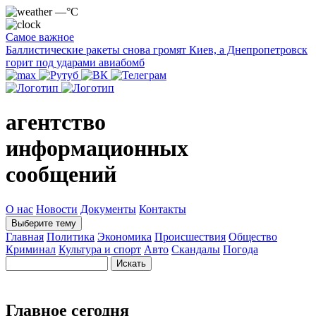
—°C
Самое важное
Баллистические ракеты снова громят Киев, а Днепропетровск
горит под ударами авиабомб
агентство
информационных
сообщений
О нас
Новости
Документы
Контакты
Выберите тему
Главная
Политика
Экономика
Происшествия
Общество
Криминал
Культура и спорт
Авто
Скандалы
Погода
Главное сегодня