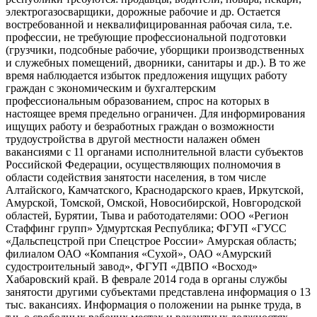
электрогазосварщики, дорожные рабочие и др. Остается
востребованной и неквалифицированная рабочая сила, т.е.
профессии, не требующие профессиональной подготовки
(грузчики, подсобные рабочие, уборщики производственных
и служебных помещений, дворники, санитары и др.). В то же
время наблюдается избыток предложения ищущих работу
граждан с экономическим и бухгалтерским
профессиональным образованием, спрос на которых в
настоящее время предельно ограничен. Для информирования
ищущих работу и безработных граждан о возможности
трудоустройства в другой местности налажен обмен
вакансиями с 11 органами исполнительной власти субъектов
Российской Федерации, осуществляющих полномочия в
области содействия занятости населения, в том числе
Алтайского, Камчатского, Краснодарского краев, Иркутской,
Амурской, Томской, Омской, Новосибирской, Новгородской
областей, Бурятии, Тыва и работодателями: ООО «Регион
Стаффинг групп» Удмуртская Республика; ФГУП «ГУСС
«Дальспецстрой при Спецстрое России» Амурская область;
филиалом ОАО «Компания «Сухой», ОАО «Амурский
судостроительный завод», ФГУП «ДВПО «Восход»
Хабаровский край. В феврале 2014 года в органы службы
занятости другими субъектами представлена информация о 13
тыс. вакансиях. Информация о положении на рынке труда, в