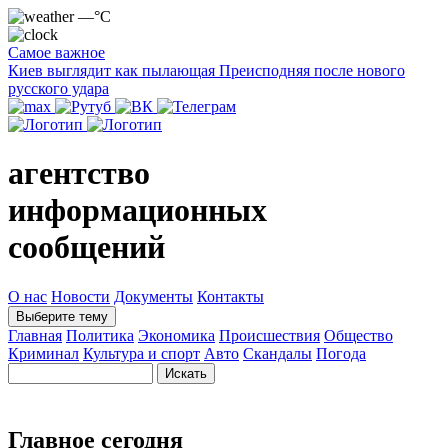
—°C
Самое важное
Киев выглядит как пылающая Преисподняя после нового
русского удара
агентство
информационных
сообщений
О нас
Новости
Документы
Контакты
Выберите тему
Главная
Политика
Экономика
Происшествия
Общество
Криминал
Культура и спорт
Авто
Скандалы
Погода
Главное сегодня