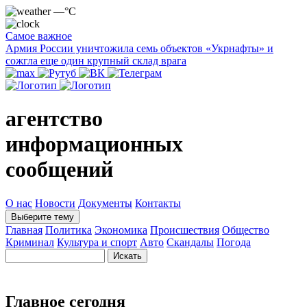
—°C
Самое важное
Армия России уничтожила семь объектов «Укрнафты» и
сожгла еще один крупный склад врага
агентство
информационных
сообщений
О нас
Новости
Документы
Контакты
Выберите тему
Главная
Политика
Экономика
Происшествия
Общество
Криминал
Культура и спорт
Авто
Скандалы
Погода
Главное сегодня