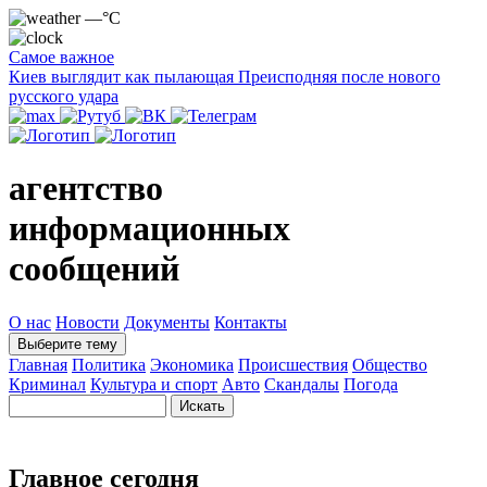
—°C
Самое важное
Киев выглядит как пылающая Преисподняя после нового
русского удара
агентство
информационных
сообщений
О нас
Новости
Документы
Контакты
Выберите тему
Главная
Политика
Экономика
Происшествия
Общество
Криминал
Культура и спорт
Авто
Скандалы
Погода
Главное сегодня