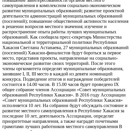
повышение заинтересованности органов местного
самоуправления в комплексном социально-экономическом
развитии муниципальных образований; развитие проектной
деятельности администраций муниципальных образований
(поселений); повышение общественной активности населения
в решении вопросов местного значения; изучение и
распространение опыта работы лучших муниципальных
образований. Как сообщила пресс-секретарь Министерства
национальной и территориальной политики Республики
Хакасия Светлана Астанаева, 27 муниципальных образований
(поселений) Хакасии-финалистов будут бороться за первое
место, представив проекты, направленные на социально-
экономическое развитие своих территорий. После этого
члены оргкомитета определят муниципальные образования,
занявшие I, II, III место в каждой из девяти номинаций
конкурса. Подведение итогов и награждение победителей
состоится в 14.00 часов. В 15.00 часов будет проведено IX
общее собрание членов Ассоциации «Совет муниципальных
образований Республики Хакасия». В 2016 году Ассоциации
«Совет муниципальных образований Республики Хакасия»
исполняется 10 лет. На собрании будут обсуждать состояние и
развитие местного самоуправления в Республике Хакасия за
последние 10 лет, деятельность Ассоциации, определят
приоритетные направления, а также наградят почетными
грамотами лучших работников местного самоуправления В