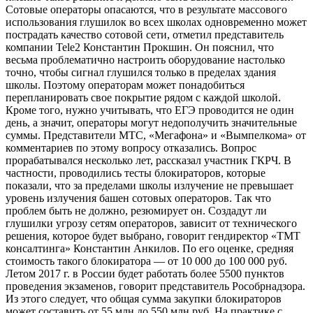
Сотовые операторы опасаются, что в результате массового
использования глушилок во всех школах одновременно может
пострадать качество сотовой сети, отметил представитель
компании Tele2 Константин Прокшин. Он пояснил, что
весьма проблематично настроить оборудование настолько
точно, чтобы сигнал глушился только в пределах здания
школы. Поэтому операторам может понадобиться
перепланировать свое покрытие рядом с каждой школой.
Кроме того, нужно учитывать, что ЕГЭ проводится не один
день, а значит, операторы могут недополучить значительные
суммы. Представители МТС, «Мегафона» и «Вымпелкома» от
комментариев по этому вопросу отказались. Вопрос
прорабатывался несколько лет, рассказал участник ГКРЧ. В
частности, проводились тесты блокираторов, которые
показали, что за пределами школы излучение не превышает
уровень излучения башен сотовых операторов. Так что
проблем быть не должно, резюмирует он. Создадут ли
глушилки угрозу сетям операторов, зависит от технического
решения, которое будет выбрано, говорит гендиректор «ТМТ
консалтинга» Константин Анкилов. По его оценке, средняя
стоимость такого блокиратора — от 10 000 до 100 000 руб.
Летом 2017 г. в России будет работать более 5500 пунктов
проведения экзаменов, говорит представитель Рособрнадзора.
Из этого следует, что общая сумма закупки блокираторов
может составить от 55 млн до 550 млн руб. На практике с