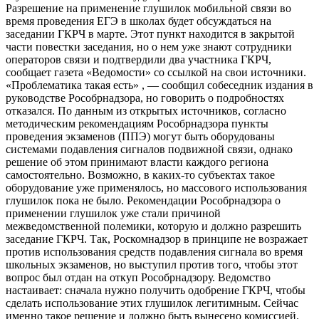
Разрешение на применение глушилок мобильной связи во
время проведения ЕГЭ в школах будет обсуждаться на
заседании ГКРЧ в марте. Этот пункт находится в закрытой
части повестки заседания, но о нем уже знают сотрудники
операторов связи и подтвердили два участника ГКРЧ,
сообщает газета «Ведомости» со ссылкой на свои источники.
«Проблематика такая есть» , — сообщил собеседник издания в
руководстве Рособрнадзора, но говорить о подробностях
отказался. По данным из открытых источников, согласно
методическим рекомендациям Рособрнадзора пункты
проведения экзаменов (ППЭ) могут быть оборудованы
системами подавления сигналов подвижной связи, однако
решение об этом принимают власти каждого региона
самостоятельно. Возможно, в каких-то субъектах такое
оборудование уже применялось, но массового использования
глушилок пока не было. Рекомендации Рособрнадзора о
применении глушилок уже стали причиной
межведомственной полемики, которую и должно разрешить
заседание ГКРЧ. Так, Роскомнадзор в принципе не возражает
против использования средств подавления сигнала во время
школьных экзаменов, но выступил против того, чтобы этот
вопрос был отдан на откуп Рособрнадзору. Ведомство
настаивает: сначала нужно получить одобрение ГКРЧ, чтобы
сделать использование этих глушилок легитимным. Сейчас
именно такое решение и должно быть вынесено комиссией.