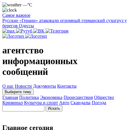
—°C
Самое важное
Русские «Герани» атаковали огромный германский сухогруз у
берегов Одессы
агентство
информационных
сообщений
О нас
Новости
Документы
Контакты
Выберите тему
Главная
Политика
Экономика
Происшествия
Общество
Криминал
Культура и спорт
Авто
Скандалы
Погода
Главное сегодня