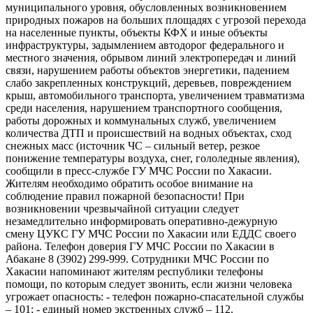
муниципального уровня, обусловленных возникновением
природных пожаров на больших площадях с угрозой перехода
на населенные пункты, объекты КФХ и иные объекты
инфраструктуры, задымлением автодорог федерального и
местного значения, обрывом линий электропередач и линий
связи, нарушением работы объектов энергетики, падением
слабо закрепленных конструкций, деревьев, повреждением
крыш, автомобильного транспорта, увеличением травматизма
среди населения, нарушением транспортного сообщения,
работы дорожных и коммунальных служб, увеличением
количества ДТП и происшествий на водных объектах, сход
снежных масс (источник ЧС – сильный ветер, резкое
понижение температуры воздуха, снег, гололедные явления),
сообщили в пресс-службе ГУ МЧС России по Хакасии.
Жителям необходимо обратить особое внимание на
соблюдение правил пожарной безопасности! При
возникновении чрезвычайной ситуации следует
незамедлительно информировать оперативно-дежурную
смену ЦУКС ГУ МЧС России по Хакасии или ЕДДС своего
района. Телефон доверия ГУ МЧС России по Хакасии в
Абакане 8 (3902) 299-999. Сотрудники МЧС России по
Хакасии напоминают жителям республики телефоны
помощи, по которым следует звонить, если жизни человека
угрожает опасность: - телефон пожарно-спасательной службы
– 101; - единый номер экстренных служб – 112.