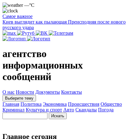
—°C
Самое важное
Киев выглядит как пылающая Преисподняя после нового
русского удара
агентство
информационных
сообщений
О нас
Новости
Документы
Контакты
Выберите тему
Главная
Политика
Экономика
Происшествия
Общество
Криминал
Культура и спорт
Авто
Скандалы
Погода
Главное сегодня