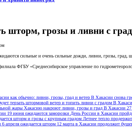
ь шторм, грозы и ливни с гра
жидаются сильные и очень сильные дожди, ливни, грозы, град, ш
филиала ФГБУ «Среднесибирское управление по гидрометеорол
асии как обычно: ливни, грозы, град и ветер
В Хакасии снова гр
удет терзать штормовой ветер и топить ливни с градом
В Хакаси
льной жары Хакасию накроют ливни, грозы и град
В Хакасии 27
сии 19 июня ожидаются заморозки
День России в Хакасии пройд
дается шторм и грозы с крупным градом
Летнее тепло продержит
и 6 апреля ожидается шторм
12 марта в Хакасии продолжит буш