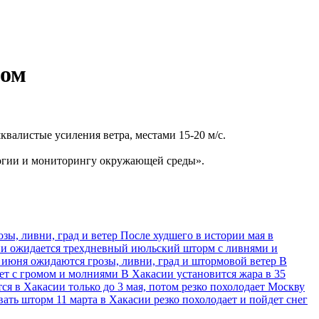
дом
квалистые усиления ветра, местами 15-20 м/с.
огии и мониторингу окружающей среды».
озы, ливни, град и ветер
После худшего в истории мая в
и ожидается трехдневный июльский шторм с ливнями и
 июня ожидаются грозы, ливни, град и штормовой ветер
В
ет с громом и молниями
В Хакасии установится жара в 35
ся в Хакасии только до 3 мая, потом резко похолодает
Москву
евать шторм
11 марта в Хакасии резко похолодает и пойдет снег