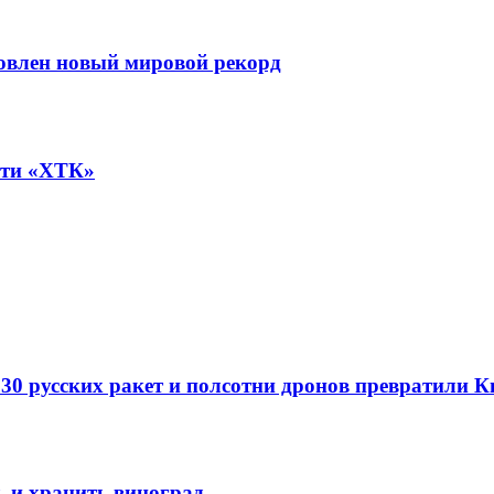
овлен новый мировой рекорд
ети «ХТК»
е 30 русских ракет и полсотни дронов превратил
 и хранить виноград