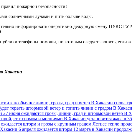
 правил пожарной безопасности!
ыми солнечными лучами и пить больше воды.
лительно информировать оперативно-дежурную смену ЦУКС ГУ 
.
блики телефоны помощи, по которым следует звонить, если жи
по Хакасии
асии как обычно: ливни, грозы, град и ветер
В Хакасии снова гр
удет терзать штормовой ветер и топить ливни с градом
В Хакаси
и 27 июня ожидаются грозы, ливни, град и штормовой ветер
В Х
и пройдет с громом и молниями
В Хакасии установится жара в 3
 ожидается шторм и грозы с крупным градом
Летнее тепло проде
 Хакасии 6 апреля ожидается шторм
12 марта в Хакасии продол