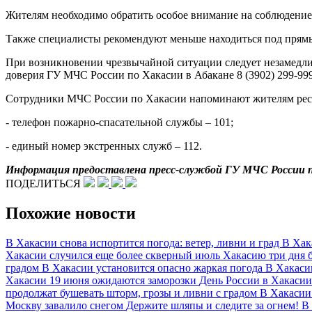
Жителям необходимо обратить особое внимание на соблюдение
Также специалисты рекомендуют меньше находиться под прям
При возникновении чрезвычайной ситуации следует незамед
доверия ГУ МЧС России по Хакасии в Абакане 8 (3902) 299-999
Сотрудники МЧС России по Хакасии напоминают жителям респу
- телефон пожарно-спасательной службы – 101;
- единый номер экстренных служб – 112.
Информация предоставлена
пресс-службой ГУ МЧС России 
ПОДЕЛИТЬСЯ
Похожие новости
В Хакасии снова испортится погода: ветер, ливни и град
В Хак
Хакасии случился еще более скверный июль
Хакасию три дня б
градом
В Хакасии установится опасно жаркая погода
В Хакаси
Хакасии 19 июня ожидаются заморозки
День России в Хакаси
продолжат бушевать шторм, грозы и ливни с градом
В Хакасии
Москву завалило снегом
Держите шляпы и следите за огнем! В