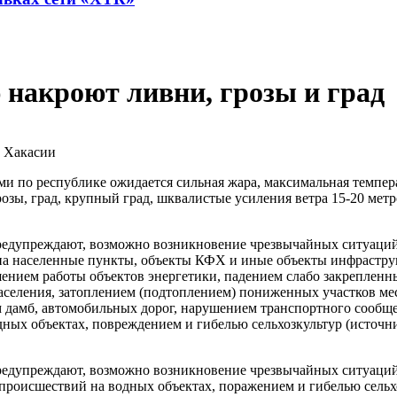
накроют ливни, грозы и град
о Хакасии
 по республике ожидается сильная жара, максимальная температ
ы, град, крупный град, шквалистые усиления ветра 15-20 метров
едупреждают, возможно возникновение чрезвычайных ситуаций
на населенные пункты, объекты КФХ и иные объекты инфрастру
шением работы объектов энергетики, падением слабо закрепленн
аселения, затоплением (подтоплением) пониженных участков ме
 дамб, автомобильных дорог, нарушением транспортного сообщ
ных объектах, повреждением и гибелью сельхозкультур (источн
едупреждают, возможно возникновение чрезвычайных ситуаций
 происшествий на водных объектах, поражением и гибелью сельх