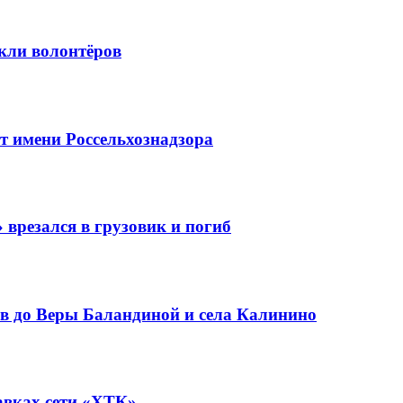
кли волонтёров
 имени Россельхознадзора
 врезался в грузовик и погиб
в до Веры Баландиной и села Калинино
авках сети «ХТК»