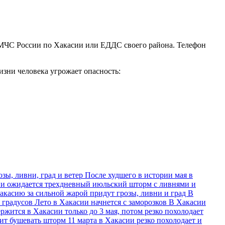
МЧС России по Хакасии или ЕДДС своего района. Телефон
зни человека угрожает опасность:
озы, ливни, град и ветер
После худшего в истории мая в
и ожидается трехдневный июльский шторм с ливнями и
акасию за сильной жарой придут грозы, ливни и град
В
5 градусов
Лето в Хакасии начнется с заморозков
В Хакасии
ржится в Хакасии только до 3 мая, потом резко похолодает
жит бушевать шторм
11 марта в Хакасии резко похолодает и