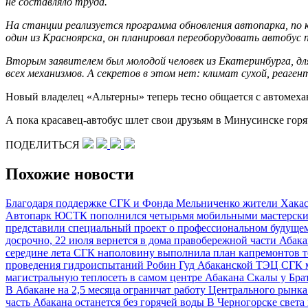
не составляло труда.
На станции реализуется программа обновления автопарка, по к
один из Красноярска, он планировал переоборудовать автобус 
Вторым заявителем был молодой человек из Екатеринбурга, для
всех механизмов. А секретов в этом нет: климат сухой, реаге
Новый владелец «Альтерны» теперь тесно общается с автомеха
А пока красавец-автобус шлет свои друзьям в Минусинске горя
ПОДЕЛИТЬСЯ
Похожие новости
Благодаря поддержке СГК и Фонда Мельниченко жители Хака
Автопарк ЮСТК пополнился четырьмя мобильными мастерс
представили специальный проект о профессиональном будущ
досрочно, 22 июля вернется в дома правобережной части Абак
середине лета СГК наполовину выполнила план капремонтов т
проведения гидроиспытаний
Робин Гуд Абаканской ТЭЦ
СГК м
магистральную теплосеть в самом центре Абакана
Скалы у Бра
В Абакане на 2,5 месяца ограничат работу Центрального рынк
часть Абакана останется без горячей воды
В Черногорске света 