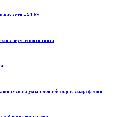
авках сети «ХТК»
олов неучтенного скота
ри
вавшимся на умышленной порче смартфонов
тве Вооружённых сил