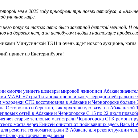
оторой мы в 2025 году приобрели три новых автобуса, а «Альте
под уличное кафе.
 него покупка такого авто было заветной детской мечтой. И он
нтов на дорогах нет, а за автобусом следили настоящие професс
никами Минусинской ТЭЦ и очень ждет нового аукциона, когда н
чий привет из Екатеринбурга!
сии смогли увидеть шедевры мировой живописи
Абакан значите
кими МАВР
«Игры Титанов» прошли как углеродно-нейтральное
ем молодежи
СГК восстановила в Абакане и Черногорске больше 3
ана
Осторожно и бережно, как хрустальную вазу: на Абаканской
епловых сетей в Абакане и Черногорске
С 15 по 22 июля правобе
еняет старые тепловые магистрали Черногорска
СГК ремонтиру
тского моста через Енисей очистят от побывавших здесь Вась
В А
а для ремонта тепломагистрали
В Абакане для реконструкции теп
не было, но горячая вода была