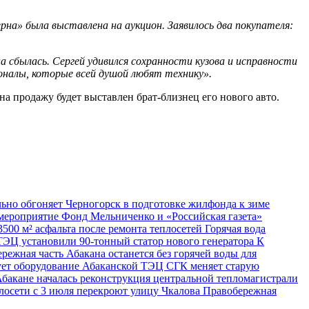
рна» была выставлена на аукцион. Заявилось два покупателя:
а сбылась. Сергей удивился сохранности кузова и исправности
ионалы, которые всей душой любят технику».
а продажу будет выставлен брат-близнец его нового авто.
льно обгоняет Черногорск в подготовке жилфонда к зиме
 мероприятие
Фонд Мельниченко и «Российская газета»
500 м² асфальта после ремонта теплосетей
Горячая вода
 ТЭЦ установили 90-тонный статор нового генератора
К
режная часть Абакана останется без горячей воды для
ет оборудование Абаканской ТЭЦ
СГК меняет старую
бакане началась реконструкция центральной тепломагистрали
лосети с 3 июля перекроют улицу Чкалова
Правобережная