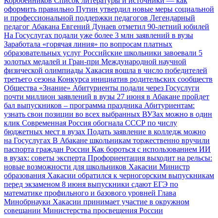
Коробейников
Список литературы и источники — как
оформить правильно
Путин утвердил новые меры социальной
и профессиональной поддержки педагогов
Легендарный
педагог Абакана Евгений Дунаев отметил 90-летний юбилей
На Госуслугах подали уже более 3 млн заявлений в вузы
Заработала «горячая линия» по вопросам платных
образовательных услуг
Российские школьники завоевали 5
золотых медалей и Гран-при Международной научной
физической олимпиады
Хакасия вошла в число победителей
третьего сезона Конкурса инициатив родительских сообществ
Общества «Знание»
Абитуриенты подали через Госуслуги
почти миллион заявлений в вузы
27 июня в Абакане пройдет
бал выпускников – программа праздника
Абитуриентам:
узнать свои позиции во всех выбранных ВУЗах можно в один
клик
Современная Россия обогнала СССР по числу
бюджетных мест в вузах
Подать заявление в колледж можно
на Госуслугах
В Абакане школьникам торжественно вручили
паспорта граждан России
Как бороться с использованием ИИ
в вузах: советы эксперта
Профориентация выходит на рельсы:
новые возможности для школьников Хакасии
Министр
образования Хакасии обратился к черногорским выпускникам
перед экзаменом
8 июня выпускники сдают ЕГЭ по
математике профильного и базового уровней
Глава
Минобрнауки Хакасии принимает участие в окружном
совещании Министерства просвещения России