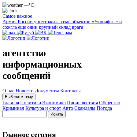
—°C
Самое важное
Армия России уничтожила семь объектов «Укрнафты» и
сожгла еще один крупный склад врага
агентство
информационных
сообщений
О нас
Новости
Документы
Контакты
Выберите тему
Главная
Политика
Экономика
Происшествия
Общество
Криминал
Культура и спорт
Авто
Скандалы
Погода
Главное сегодня