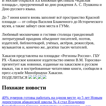
В Москве открылся XII книжный фестиваль «Красная
площадь», приуроченный ко дню рождения А. С. Пушкина и
Дню русского языка.
До 7 июня книги вновь заполнят всё пространство Красной
площади — от собора Василия Блаженного до Исторического
музея, а также займут свои места в ГУМе.
Любимый москвичами и гостями столицы грандиозный
литературный праздник объединит писателей, поэтов,
издателей, библиотекарей, учёных, актёров, режиссёров,
музыкантов и, конечно же, десятки тысяч читателей.
Хакасия представлена на площадке «Регионы России». ГБУ
РХ «Хакасское книжное издательство имени В.М. Торосова»
презентует как новинки, изданные на хакасском и русском
языках, так и востребованные читателями книги, сообщили в
пресс-службе Минобрнауки Хакасии.
ПОДЕЛИТЬСЯ
Похожие новости
40% зумеров готовы работать на одном месте до 5 лет
Новым
директором абаканской школы № 4 стал Владимир