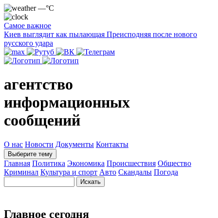
—°C
Самое важное
Киев выглядит как пылающая Преисподняя после нового
русского удара
агентство
информационных
сообщений
О нас
Новости
Документы
Контакты
Выберите тему
Главная
Политика
Экономика
Происшествия
Общество
Криминал
Культура и спорт
Авто
Скандалы
Погода
Главное сегодня