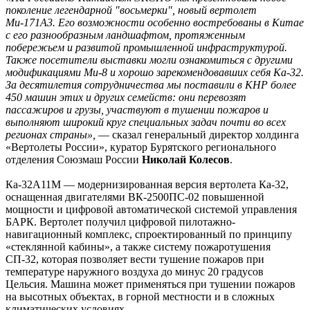
поколение легендарной "восьмерки", новый вертолет
Ми-171А3. Его возможности особенно востребованы в Китае
с его разнообразным ландшафтом, протяженным
побережьем и развитой промышленной инфраструктурой.
Также посетители выставки могли ознакомиться с другими
модификациями Ми-8 и хорошо зарекомендовавших себя Ка-32.
За десятилетия сотрудничества мы поставили в КНР более
450 машин этих и других семейств: они перевозят
пассажиров и грузы, участвуют в тушении пожаров и
выполняют широкий круг специальных задач почти во всех
регионах страны»,
— сказал генеральный директор холдинга
«Вертолеты России», куратор Бурятского регионального
отделения Союзмаш России
Николай Колесов
.
Ка-32А11М — модернизированная версия вертолета Ка-32,
оснащенная двигателями ВК-2500ПС-02 повышенной
мощности и цифровой автоматической системой управления
БАРК. Вертолет получил цифровой пилотажно-
навигационный комплекс, спроектированный по принципу
«стеклянной кабины», а также систему пожаротушения
СП-32, которая позволяет вести тушение пожаров при
температуре наружного воздуха до минус 20 градусов
Цельсия. Машина может применяться при тушении пожаров
на высотных объектах, в горной местности и в сложных
климатических условиях.