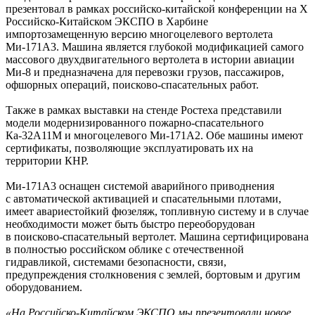
презентовал в рамках российско-китайской конференции на Х
Российско-Китайском ЭКСПО в Харбине
импортозамещенную версию многоцелевого вертолета
Ми-171А3. Машина является глубокой модификацией самого
массового двухдвигательного вертолета в истории авиации
Ми-8 и предназначена для перевозки грузов, пассажиров,
офшорных операций, поисково-спасательных работ.
Также в рамках выставки на стенде Ростеха представили
модели модернизированного пожарно-спасательного
Ка-32А11М и многоцелевого Ми-171А2. Обе машины имеют
сертификаты, позволяющие эксплуатировать их на
территории КНР.
Ми-171А3 оснащен системой аварийного приводнения
с автоматической активацией и спасательными плотами,
имеет авариестойкий фюзеляж, топливную систему и в случае
необходимости может быть быстро переоборудован
в поисково-спасательный вертолет. Машина сертифицирована
в полностью российском облике с отечественной
гидравликой, системами безопасности, связи,
предупреждения столкновения с землей, бортовым и другим
оборудованием.
«На Российско-Китайском ЭКСПО мы презентовали новое