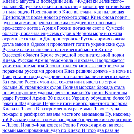
Киеве 5 августа
В последний день «40-дневки Зеленского»
больше 30 русских ракет и полсотни дронов превратили Киев
в пылающую Преисподнюю
Киев выглядит как пылающая
Преисподняя после нового русского удара
Киев снова горит –
русская армия перешла в режим ежедневных погромов
вражеского логова
Армия России погасила свет в Сумской
области, поразила еще семь судов в Черном море и сожгла
огромные склады в Днепропетровске
Русская армия сожгла
дотла завод в Одессе и продолжает топить украинские суда
Русские ракеты снесли стратегический мост в Затоке
Одесской области
Кроме очередной воспитательной порки
Киева, Русская Армия разбомбила Николаев
Продолжается
уничтожение морской логистики Украины – еще три судна
поражены русскими дронами
Киев решили дожечь – в ночь на
1 августа по городу ударили три волны баллистических ракет
За неделю Россия утопила, сожгла или вывела из строя
больше 30 украинских судов
Полная морская блокада стала
нокаутирующим ударом для экономики Украины
В эпичном
ударе Русской Армии 30 июля на Украину обрушили более 90
ракет и 400 дронов
Первые итоги нового ракетного погрома
Киева и Львова
В разгромленном ракетами Львове тушат
пожары и разбирают завалы местного авиазавода
Ну, наконец-
то! Русские ракеты громят западные бандеровские территории
– Львов, Ивано-Франковск и Ровно
Русская армия нанесла
новый массированный удар по Киеву. И чтоб два раза не