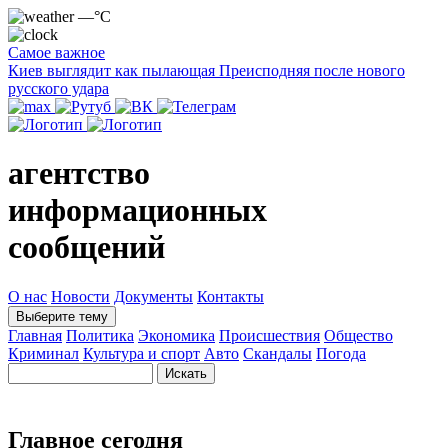
—°C
Самое важное
Киев выглядит как пылающая Преисподняя после нового
русского удара
агентство
информационных
сообщений
О нас
Новости
Документы
Контакты
Выберите тему
Главная
Политика
Экономика
Происшествия
Общество
Криминал
Культура и спорт
Авто
Скандалы
Погода
Главное сегодня