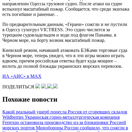
направлении Одессы грузовое судно. После атаки на судне
вспыхнул масштабный пожар. Сообщается, что среди экипажа
есть погибшие и раненые. .
По предварительным данным, «Герани» сожгли и не пустили
в Одессу сухогруз VICTRESS. Это судно числится за
турецким судовладельцем и ходи под флагом Панамы. в
Черном море, на борту возник масштабный пожар.
Киевский режим, начавший атаковать БЭКами торговые суда
в Черном море, теперь увидел, что в эти игры можно играть
вдвоем, причем российская ответка будет куда мощнее –
вплоть до полной блокады украинских морских перевозок.
ИА «АИС» в МАХ
ПОДЕЛИТЬСЯ
Похожие новости
Какой реальный ущерб понесла Россия от сгоревших складов
Wildberries
Украинская горно-металлургическая компания
Ferrexpo остановила производство из-за блокировки Россией
морских портов
Минобороны России сообщило, что сожгли в