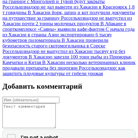
на границе с Монголией и Тувой будут закрыты
Россельхознадзор не дал вывезти из Хакасии в Красноярск 1,8
т говядины
В Хакасии йорк, шпиц и кот получили документы
на путешествие за границу
Россельхознадзор не выпустил из
Хакасии почти 2 тонны молочных продуктов
В Абакане в
спорткомплексе «Саяны» выявили кафе-фантом
С начала года
из Хакасии в страны Азии экспортировано 6 тысяч
кубометров пиломатериала
В Хакасии проверили
безопасность старого скотомогильника в Сорске
Россельхознадзор не выпустил из Хакасии тысячу кур без
документов
В Хакасию завезли 100 тонн рыбы из Приморья,
Камчатки и Китая
В Хакасии несколько ветеринарных клиник
продавали препараты без лицензии
Россельхознадзор: как
защитить плодовые культуры от гибели урожая
Добавить комментарий