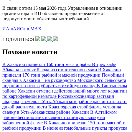
В связи с этим 15 мая 2026 года Управлением в отношении
организатора и ИП объявлено предостережение о
недопустимости обязательных требований.
ИА «АИС» в МАХ
ПОДЕЛИТЬСЯ
Похожие новости
В Хакасию привезли 160 тонн мяса и рыбы
В трех кафе
Абакана готовят блюда из сомнительного мяса
В Хакасию
привезли 170 тонн рыбной и мясной продукции
Помойный
скандал в Хакасии – на руководство Московского сельсовета
подан иск за отказ убирать стихийную свалку
В Таштыпском
районе Хакасии отменен действовавший много лет карантин
по картофельной нематоде
Россельхохзнадзор заставил
владельца земель в Усть-Абаканском районе расчистить их от
дикой растительности
Красноярская стройфирма устроила
свалку в Усть-Абаканском районе Хакасии
В Алтайском
районе беспилотник выявил стихийную свалку на
заброшенной ферме
В Хакасию привезли 150 тонн мясной и
рыбной продукции
В июне автомобильные пункты пропуска