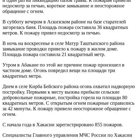
и один раз на ликвидацию палов травы. К пожарам привели
недосмотр за печью, короткое замыкание и неосторожное
обращение с огнем.
В субботу вечером в Аскизском районе на базе старателей
загорелась баня. Площадь пожара составила 36 квадратных
метров. К пожару привел недосмотр за печью.
В ночь на воскресенье в селе Матур Таштыпского района
замыкание проводки привело к пожару в жилом доме.
Площадь пожара составила 21 квадратный метр.
Утром в Абакане по этой же причине пожар произошел в
частном доме. Огонь повредил вещи на площади три
квадратных метра.
Днем в селе Кирба Бейского района огонь охватил надворную
постройку. Первыми к месту вызова прибыли сельские
добровольные пожарные, постройка горела на площади 80
квадратных метров. С открытым огнем пожарные справились
за 42 минуты. К пожару привело неосторожное обращение с
огнем.
С начала года в Хакасии зарегистрировано 855 пожаров.
Специалисты Главного управления МЧС России по Хакасии