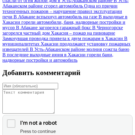
спасли от огня жилой дом в Усть-Абаканском районе
В Усть-
Абаканском районе сгорел автомобиль
Одна из причин
техногенных пожаров – нарушение правил эксплуатации
печи
В Абакане вспыхнул автомобиль на газе
В выходные в
Хакасии горели автомобили, баня, надворные постройки и
мусор
В Абакане загорелся гаражный бокс
В Черногорске
загорелся частный дом
Хакасия – пожар на пивоварне
Замкнувшая проводка привела к двум пожарам в Хакасии
В
муниципалитетах Хакасии продолжают установку пожарных
извещателей
В Усть-Абаканском районе молния сожгла баню
В последние выходные июня в Хакасии горели бани,
надворные постройки и автомобиль
Добавить комментарий