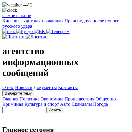
—°C
Самое важное
Киев выглядит как пылающая Преисподняя после нового
русского удара
агентство
информационных
сообщений
О нас
Новости
Документы
Контакты
Выберите тему
Главная
Политика
Экономика
Происшествия
Общество
Криминал
Культура и спорт
Авто
Скандалы
Погода
Главное сегодня