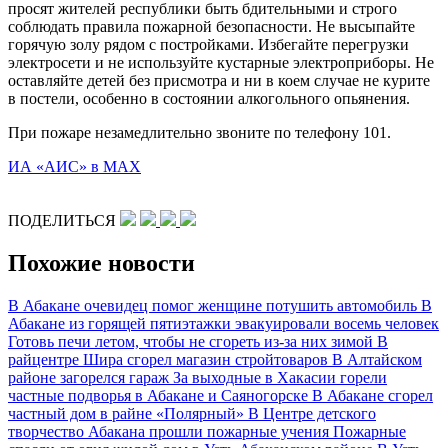
просят жителей республики быть бдительными и строго
соблюдать правила пожарной безопасности. Не высыпайте
горячую золу рядом с постройками. Избегайте перегрузки
электросети и не используйте кустарные электроприборы. Не
оставляйте детей без присмотра и ни в коем случае не курите
в постели, особенно в состоянии алкогольного опьянения.
При пожаре незамедлительно звоните по телефону 101.
ИА «АИС» в МАХ
ПОДЕЛИТЬСЯ
Похожие новости
В Абакане очевидец помог женщине потушить автомобиль
В
Абакане из горящей пятиэтажки эвакуировали восемь человек
Готовь печи летом, чтобы не сгореть из-за них зимой
В
райцентре Шира сгорел магазин стройтоваров
В Алтайском
районе загорелся гараж
За выходные в Хакасии горели
частные подворья в Абакане и Саяногорске
В Абакане сгорел
частный дом в райне «Полярный»
В Центре детского
творчество Абакана прошли пожарные учения
Пожарные