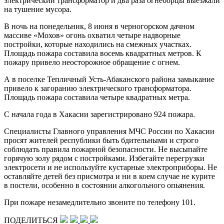
электрический трансформатор и два раза огнеборцы выезжали
на тушение мусора.
В ночь на понедельник, 8 июня в черногорском дачном
массиве «Мохов» огонь охватил четыре надворные
постройки, которые находились на смежных участках.
Площадь пожара составила восемь квадратных метров. К
пожару привело неосторожное обращение с огнем.
А в поселке Тепличный Усть-Абаканского района замыкание
привело к загоранию электрического трансформатора.
Площадь пожара составила четыре квадратных метра.
С начала года в Хакасии зарегистрировано 924 пожара.
Специалисты Главного управления МЧС России по Хакасии
просят жителей республики быть бдительными и строго
соблюдать правила пожарной безопасности. Не высыпайте
горячую золу рядом с постройками. Избегайте перегрузки
электросети и не используйте кустарные электроприборы. Не
оставляйте детей без присмотра и ни в коем случае не курите
в постели, особенно в состоянии алкогольного опьянения.
При пожаре незамедлительно звоните по телефону 101.
ПОДЕЛИТЬСЯ