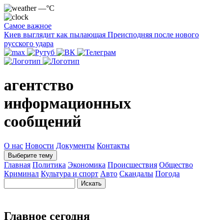
—°C
Самое важное
Киев выглядит как пылающая Преисподняя после нового
русского удара
агентство
информационных
сообщений
О нас
Новости
Документы
Контакты
Выберите тему
Главная
Политика
Экономика
Происшествия
Общество
Криминал
Культура и спорт
Авто
Скандалы
Погода
Главное сегодня