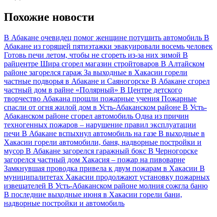
Похожие новости
В Абакане очевидец помог женщине потушить автомобиль
В
Абакане из горящей пятиэтажки эвакуировали восемь человек
Готовь печи летом, чтобы не сгореть из-за них зимой
В
райцентре Шира сгорел магазин стройтоваров
В Алтайском
районе загорелся гараж
За выходные в Хакасии горели
частные подворья в Абакане и Саяногорске
В Абакане сгорел
частный дом в райне «Полярный»
В Центре детского
творчество Абакана прошли пожарные учения
Пожарные
спасли от огня жилой дом в Усть-Абаканском районе
В Усть-
Абаканском районе сгорел автомобиль
Одна из причин
техногенных пожаров – нарушение правил эксплуатации
печи
В Абакане вспыхнул автомобиль на газе
В выходные в
Хакасии горели автомобили, баня, надворные постройки и
мусор
В Абакане загорелся гаражный бокс
В Черногорске
загорелся частный дом
Хакасия – пожар на пивоварне
Замкнувшая проводка привела к двум пожарам в Хакасии
В
муниципалитетах Хакасии продолжают установку пожарных
извещателей
В Усть-Абаканском районе молния сожгла баню
В последние выходные июня в Хакасии горели бани,
надворные постройки и автомобиль