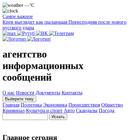
—°C
Самое важное
Киев выглядит как пылающая Преисподняя после нового
русского удара
агентство
информационных
сообщений
О нас
Новости
Документы
Контакты
Выберите тему
Главная
Политика
Экономика
Происшествия
Общество
Криминал
Культура и спорт
Авто
Скандалы
Погода
Главное сегодня