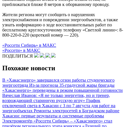
приближаться ближе 8 метров к оборванному проводу.
Жители региона могут сообщить о нарушениях
электроснабжения и повреждении энергообъектов, а также
узнать информацию о ходе восстановительных работ по
бесплатному круглосуточному телефону «Светлой линии»: 8-
800-220-0-220 (короткий номер — 220).
«Россети Сибирь» в МАКС
«Россети» в МАКС
ПОДЕЛИТЬСЯ
Похожие новости
В «Хакасэнерго» завершился сезон работы студенческого
энергоотряда
Из-за прогноза 35-градусной жары бригады
«Хакасэнерго» переведены в режим повышенной готовности
Вячеслав Иванов: «Я не только энергетик, но и тренер,
возрождающий старинную русскую игру»
График
отключений света в Хакасии с 3 по 7 августа для работ на
энергообъектах
Ремонты электросетей в Боградском районе
Хакасии: первые результаты и системные проблемы
Электромонтёр «Россети Сибирь» – «Хакасэнерго» стал
призёром регионального этапа конкурса «Лучший по