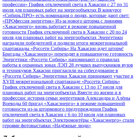
профессии»
График отключений света в Хакасии с 27 по 31
июля для плановых работ на энергообъектах
В конкурсе
«Сибирь.ПРО» есть номинация о людях, которые дают свет:
«ПРОфессия энергетик»
Из-за нового шторма с ливнями
«Хакасэнерго» вновь работает в режиме повышенной
готовности
График отключений света в Хакасии с 20 по 24
июля для плановых работ на энергообъектах
Энергетики
наградили победителей и подвели итоги межрегиональной
спартакиады «Россети Сибирь»
На Хакасию идет шторм!
Бригады «Хакасэнерго» переходят в повышенную готовность
Энергетики «Россети Сибирь» напоминают о правилах
работы в охранных зонах ЛЭП
28 лучших выпускников вузов
и техникумов Хакасии пригласили на собеседование в
«Россети Сибирь»
Энергетики Хакасии принимают участие в
XVIII межрегиональной спартакиаде «Россети Сибирь»
График отключений света в Хакасии с 13 по 17 июля для
плановых работ на энергообъектах
Вместе по жизни и в
профессии: история семьи энергетиков Александра и Алёны
Воеводы
60 бригад «Хакасэнерго» в режиме повышенной
готовности из-за штормового предупреждения
График
отключений света в Хакасии с 6 по 10 июля для плановых
работ на энергобъектах
Электромонтёры «Хакасэнерго» стали
героями фотовыставки «Надёжные люди»