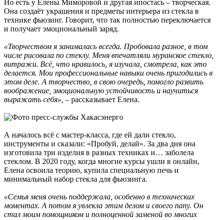
Но есть у Елены Миморовой и другая ипостась – творческая.
Она создаёт украшения и предметы интерьера из стекла в
технике фьюзинг. Говорит, что так полностью переключается
и получает эмоциональный заряд.
«Творчеством я занималась всегда. Пробовала разное, в том
числе рисовала по стеклу. Меня впечатляли муранское стекло,
витражи. Всё, что нравилось, я изучала, смотрела, как это
делается. Мои профессиональные навыки очень пригодились в
этом деле. А творчество, в свою очередь, помогло развить
воображение, эмоциональную устойчивость и научиться
выражать себя»,
– рассказывает Елена.
А началось всё с мастер-класса, где ей дали стекло,
инструменты и сказали: «Пробуй, делай». За два дня она
изготовила три изделия в разных техниках и… заболела
стеклом. В 2020 году, когда многие курсы ушли в онлайн,
Елена освоила теорию, купила специальную печь и
минимальный набор стекла для фьюзинга.
«Семья меня очень поддержала, особенно в технических
моментах. А потом я увлекла этим делом и своего папу. Он
стал моим помощником и полноценной заменой во многих