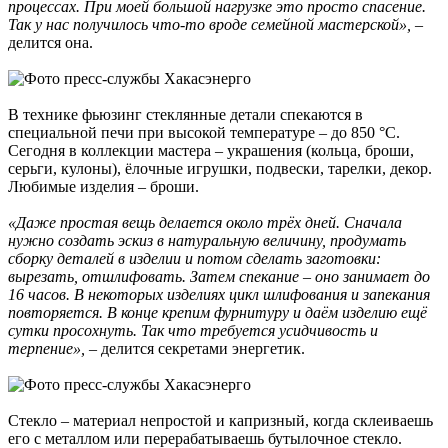
процессах. При моей большой нагрузке это просто спасение.
Так у нас получилось что-то вроде семейной мастерской»,
–
делится она.
В технике фьюзинг стеклянные детали спекаются в
специальной печи при высокой температуре – до 850 °C.
Сегодня в коллекции мастера – украшения (кольца, броши,
серьги, кулоны), ёлочные игрушки, подвески, тарелки, декор.
Любимые изделия – броши.
«Даже простая вещь делается около трёх дней. Сначала
нужно создать эскиз в натуральную величину, продумать
сборку деталей в изделии и потом сделать заготовки:
вырезать, отшлифовать. Затем спекание – оно занимает до
16 часов. В некоторых изделиях цикл шлифования и запекания
повторяется. В конце крепим фурнитуру и даём изделию ещё
сутки просохнуть. Так что требуется усидчивость и
терпение», –
делится секретами энергетик.
Стекло – материал непростой и капризный, когда склеиваешь
его с металлом или перерабатываешь бутылочное стекло.