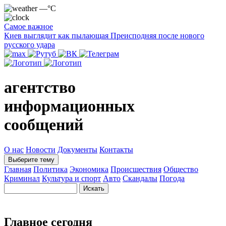
—°C
Самое важное
Киев выглядит как пылающая Преисподняя после нового
русского удара
агентство
информационных
сообщений
О нас
Новости
Документы
Контакты
Выберите тему
Главная
Политика
Экономика
Происшествия
Общество
Криминал
Культура и спорт
Авто
Скандалы
Погода
Главное сегодня