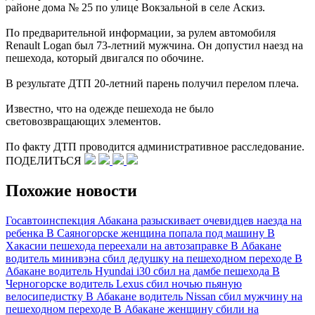
районе дома № 25 по улице Вокзальной в селе Аскиз.
По предварительной информации, за рулем автомобиля
Renault Logan был 73-летний мужчина. Он допустил наезд на
пешехода, который двигался по обочине.
В результате ДТП 20-летний парень получил перелом плеча.
Известно, что на одежде пешехода не было
световозвращающих элементов.
По факту ДТП проводится административное расследование.
ПОДЕЛИТЬСЯ
Похожие новости
Госавтоинспекция Абакана разыскивает очевидцев наезда на
ребенка
В Саяногорске женщина попала под машину
В
Хакасии пешехода переехали на автозаправке
В Абакане
водитель минивэна сбил дедушку на пешеходном переходе
В
Абакане водитель Hyundai i30 сбил на дамбе пешехода
В
Черногорске водитель Lexus сбил ночью пьяную
велосипедистку
В Абакане водитель Nissan сбил мужчину на
пешеходном переходе
В Абакане женщину сбили на