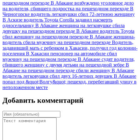
пешеходном переходе
В Абакане возбуждено уголовное дело
на водителя, сбившего подростка на пешеходном переходе
В
Черногорске водитель легковушки сбил 72-летнюю женщину
В Аскизе водитель Toyota Corolla задавил насмерть
односельчанку
В Абакане женщина на легковушке сбила
девушку на пешеходном переходе
В Абакане водитель Toyota
сбил женщину на пешеходном переходе
В Абакане женщина-
водитель сбила мужчину на пешеходном переходе
Водитель,
задавивший мать с ребенком в Хакасии, получил год колонии-
поселения
В Хакасии пенсионер на автомобиле сбил
мужчину на пешеходном переходе
В Абакане судят водителя,
сбившего женщину с двумя детьми на пешеходной зебре
В
Абакане на пешеходном переходе сбили женщину
В Абакане
водитель легковушки сбил двух 16-летних девушек
В Абакане
попал под &quot;Волгу&quot; пешеход, перебегавший улицу в
неположенном месте
Добавить комментарий