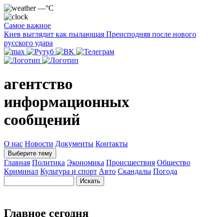
—°C
Самое важное
Киев выглядит как пылающая Преисподняя после нового
русского удара
агентство
информационных
сообщений
О нас
Новости
Документы
Контакты
Выберите тему
Главная
Политика
Экономика
Происшествия
Общество
Криминал
Культура и спорт
Авто
Скандалы
Погода
Главное сегодня