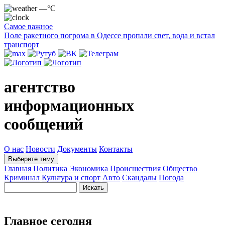
—°C
Самое важное
Поле ракетного погрома в Одессе пропали свет, вода и встал
транспорт
агентство
информационных
сообщений
О нас
Новости
Документы
Контакты
Выберите тему
Главная
Политика
Экономика
Происшествия
Общество
Криминал
Культура и спорт
Авто
Скандалы
Погода
Главное сегодня