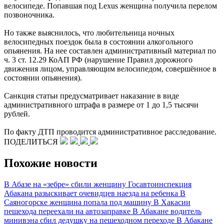
велосипеде. Попавшая под Lexus женщина получила перелом
позвоночника.
Но также выяснилось, что любительница ночных
велосипедных поездок была в состоянии алкогольного
опьянения. На нее составлен административный материал по
ч. 3 ст. 12.29 КоАП РФ (нарушение Правил дорожного
движения лицом, управляющим велосипедом, совершённое в
состоянии опьянения).
Санкция статьи предусматривает наказание в виде
административного штрафа в размере от 1 до 1,5 тысячи
рублей.
По факту ДТП проводится административное расследование.
ПОДЕЛИТЬСЯ
Похожие новости
В Абазе на «зебре» сбили женщину
Госавтоинспекция
Абакана разыскивает очевидцев наезда на ребенка
В
Саяногорске женщина попала под машину
В Хакасии
пешехода переехали на автозаправке
В Абакане водитель
минивэна сбил дедушку на пешеходном переходе
В Абакане