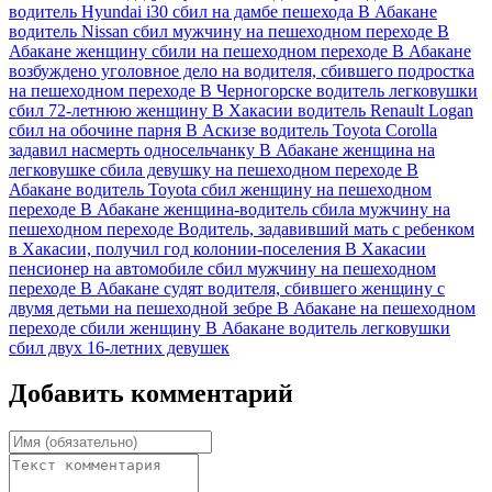
водитель Hyundai i30 сбил на дамбе пешехода
В Абакане
водитель Nissan сбил мужчину на пешеходном переходе
В
Абакане женщину сбили на пешеходном переходе
В Абакане
возбуждено уголовное дело на водителя, сбившего подростка
на пешеходном переходе
В Черногорске водитель легковушки
сбил 72-летнюю женщину
В Хакасии водитель Renault Logan
сбил на обочине парня
В Аскизе водитель Toyota Corolla
задавил насмерть односельчанку
В Абакане женщина на
легковушке сбила девушку на пешеходном переходе
В
Абакане водитель Toyota сбил женщину на пешеходном
переходе
В Абакане женщина-водитель сбила мужчину на
пешеходном переходе
Водитель, задавивший мать с ребенком
в Хакасии, получил год колонии-поселения
В Хакасии
пенсионер на автомобиле сбил мужчину на пешеходном
переходе
В Абакане судят водителя, сбившего женщину с
двумя детьми на пешеходной зебре
В Абакане на пешеходном
переходе сбили женщину
В Абакане водитель легковушки
сбил двух 16-летних девушек
Добавить комментарий