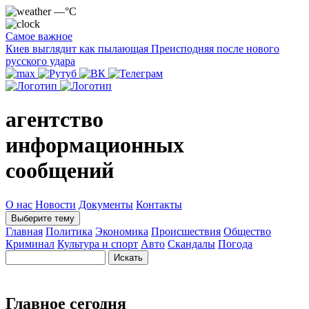
—°C
Самое важное
Киев выглядит как пылающая Преисподняя после нового
русского удара
агентство
информационных
сообщений
О нас
Новости
Документы
Контакты
Выберите тему
Главная
Политика
Экономика
Происшествия
Общество
Криминал
Культура и спорт
Авто
Скандалы
Погода
Главное сегодня