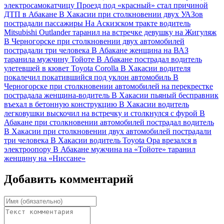
электросамокатчицу
Проезд под «красный» стал причиной
ДТП в Абакане
В Хакасии при столкновении двух УАЗов
пострадали пассажиры
На Аскизском тракте водитель
Mitsubishi Outlander таранил на встречке девушку на Жигуляж
В Черногорске при столкновении двух автомобилей
пострадали три человека
В Абакане женщина на ВАЗ
таранила мужчину Тойоте
В Абакане пострадал водитель
улетевшей в кювет Toyota Corolla
В Хакасии водителя
покалечил покатившийся под уклон автомобиль
В
Черногорске при столкновении автомобилей на перекрестке
пострадала женщина-водитель
В Хакасии пьяный бесправник
въехал в бетонную конструкцию
В Хакасии водитель
легковушки выскочил на встречку и столкнулся с фурой
В
Абакане при столкновении автомобилей пострадал водитель
В Хакасии при столкновении двух автомобилей пострадали
три человека
В Хакасии водитель Toyota Opa врезался в
электроопору
В Абакане мужчина на «Тойоте» таранил
женщину на «Ниссане»
Добавить комментарий