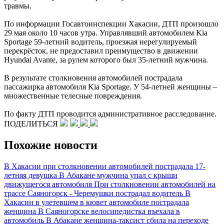
травмы.
По информации Госавтоинспекции Хакасии, ДТП произошло
29 мая около 10 часов утра. Управлявший автомобилем Kia
Sportage 59-летний водитель, проезжая нерегулируемый
перекрёсток, не предоставил преимущество в движении
Hyundai Avante, за рулем которого был 35-летний мужчина.
В результате столкновения автомобилей пострадала
пассажирка автомобиля Kia Sportage. У 54-летней женщины –
множественные телесные повреждения.
По факту ДТП проводится административное расследование.
ПОДЕЛИТЬСЯ
Похожие новости
В Хакасии при столкновении автомобилей пострадала 17-
летняя девушка
В Абакане мужчина упал с крыши
движущегося автомобиля
При столкновении автомобилей на
трассе Саяногорск - Черемушки пострадал водитель
В
Хакасии в улетевшем в кювет автомобиле пострадала
женщина
В Саяногорске велосипедистка въехала в
автомобиль
В Абакане женщина-таксист сбила на переходе