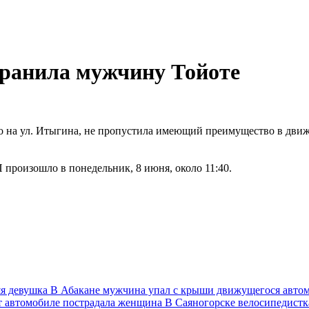
аранила мужчину Тойоте
о на ул. Итыгина, не пропустила имеющий преимущество в движ
произошло в понедельник, 8 июня, около 11:40.
яя девушка
В Абакане мужчина упал с крыши движущегося авто
т автомобиле пострадала женщина
В Саяногорске велосипедистк