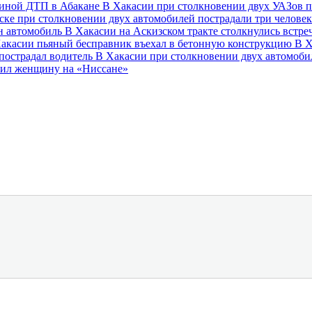
чиной ДТП в Абакане
В Хакасии при столкновении двух УАЗов 
ске при столкновении двух автомобилей пострадали три челове
н автомобиль
В Хакасии на Аскизском тракте столкнулись встр
акасии пьяный бесправник въехал в бетонную конструкцию
В Х
пострадал водитель
В Хакасии при столкновении двух автомоби
нил женщину на «Ниссане»