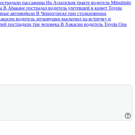
пострадали пассажиры
На Аскизском тракте водитель Mitsubishi
ка
В Абакане пострадал водитель улетевшей в кювет Toyota
ечные автомобили
В Черногорске при столкновении
акасии водитель легковушки выскочил на встречку и
лей пострадали три человека
В Хакасии водитель Toyota Opa