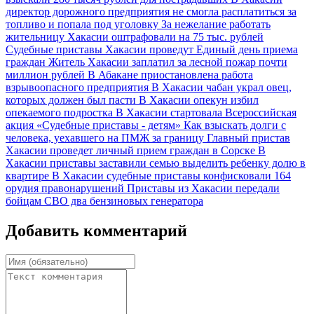
директор дорожного предприятия не смогла расплатиться за
топливо и попала под уголовку
За нежелание работать
жительницу Хакасии оштрафовали на 75 тыс. рублей
Судебные приставы Хакасии проведут Единый день приема
граждан
Житель Хакасии заплатил за лесной пожар почти
миллион рублей
В Абакане приостановлена работа
взрывоопасного предприятия
В Хакасии чабан украл овец,
которых должен был пасти
В Хакасии опекун избил
опекаемого подростка
В Хакасии стартовала Всероссийская
акция «Судебные приставы - детям»
Как взыскать долги с
человека, уехавшего на ПМЖ за границу
Главный пристав
Хакасии проведет личный прием граждан в Сорске
В
Хакасии приставы заставили семью выделить ребенку долю в
квартире
В Хакасии судебные приставы конфисковали 164
орудия правонарушений
Приставы из Хакасии передали
бойцам СВО два бензиновых генератора
Добавить комментарий