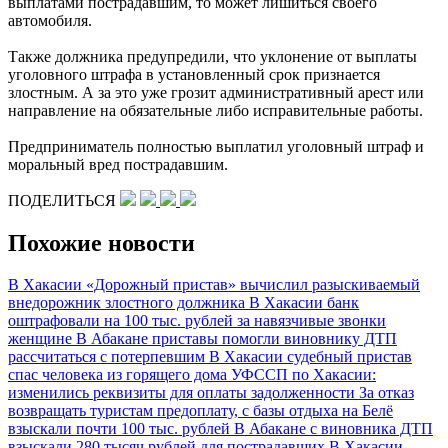
выплатами пострадавшим, то может лишиться своего
автомобиля.
Также должника предупредили, что уклонение от выплаты
уголовного штрафа в установленный срок признается
злостным. А за это уже грозит административный арест или
направление на обязательные либо исправительные работы.
Предприниматель полностью выплатил уголовный штраф и
моральный вред пострадавшим.
ПОДЕЛИТЬСЯ
Похожие новости
В Хакасии «Дорожный пристав» вычислил разыскиваемый
внедорожник злостного должника
В Хакасии банк
оштрафовали на 100 тыс. рублей за навязчивые звонки
женщине
В Абакане приставы помогли виновнику ДТП
рассчитаться с потерпевшим
В Хакасии судебный пристав
спас человека из горящего дома
УФССП по Хакасии:
изменились реквизиты для оплаты задолженности
За отказ
возвращать туристам предоплату, с базы отдыха на Белё
взыскали почти 100 тыс. рублей
В Абакане с виновника ДТП
взыскали 280 тысяч рублей для пострадавших
В Хакасии