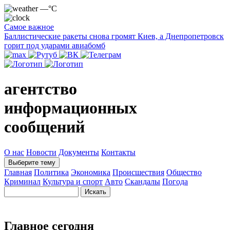
—°C
Самое важное
Баллистические ракеты снова громят Киев, а Днепропетровск
горит под ударами авиабомб
агентство
информационных
сообщений
О нас
Новости
Документы
Контакты
Выберите тему
Главная
Политика
Экономика
Происшествия
Общество
Криминал
Культура и спорт
Авто
Скандалы
Погода
Главное сегодня