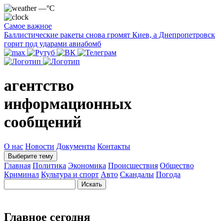
—°C
Самое важное
Баллистические ракеты снова громят Киев, а Днепропетровск
горит под ударами авиабомб
агентство
информационных
сообщений
О нас
Новости
Документы
Контакты
Выберите тему
Главная
Политика
Экономика
Происшествия
Общество
Криминал
Культура и спорт
Авто
Скандалы
Погода
Главное сегодня