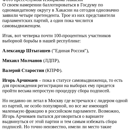
О своем намерении баллотироваться в Госдуму по
одномандатному округу в Хакасии на сегодня однозначно
заявили четыре претендента. Трое из них представители
парламентских партий, а один пока числится
самовыдвиженцем.
Итак, вот четверка почти 100-процентных участников
выборной борьбы в нашей республике:
Александр Штыгашев
("Единая Россия"),
Михаил Молчанов
(ЛДПР),
Валерий Старостин
(КПРФ).
Игорь Арчимаев
– пока в статусе самовыдвиженца, то есть
для прохождения регистрации на выборах ему придется
пройти весьма непростую процедуру сбора подписей.
Но недавно он летал в Москву где встречался с лидером одной
из партий, не особо популярной, но все же имеющей
маленькую фракцию в российском парламенте. Возможно,
Игорь Арчимаев пытался договориться о варианте
выдвинуться от этой партии и тем самым избежать сбора
подписей. Но точно неизвестно, имели ли место такие