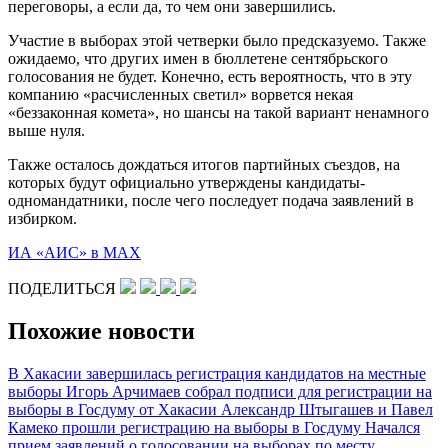
переговоры, а если да, то чем они завершились.
Участие в выборах этой четверки было предсказуемо. Также
ожидаемо, что других имен в бюллетене сентябрьского
голосования не будет. Конечно, есть вероятность, что в эту
компанию «расчисленных светил» ворвется некая
«беззаконная комета», но шансы на такой вариант ненамного
выше нуля.
Также осталось дождаться итогов партийных съездов, на
которых будут официально утверждены кандидаты-
одномандатники, после чего последует подача заявлений в
избирком.
ИА «АИС» в МАХ
ПОДЕЛИТЬСЯ
Похожие новости
В Хакасии завершилась регистрация кандидатов на местные
выборы
Игорь Арчимаев собрал подписи для регистрации на
выборы в Госдуму от Хакасии
Александр Штыгашев и Павел
Камеко прошли регистрацию на выборы в Госдуму
Начался
прием заявлений о голосовании на выборах по месту