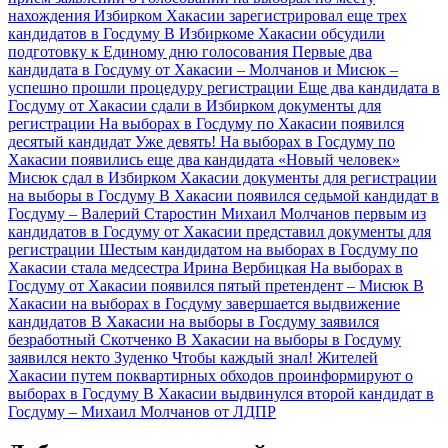
нахождения
Избирком Хакасии зарегистрировал еще трех
кандидатов в Госдуму
В Избиркоме Хакасии обсудили
подготовку к Единому дню голосования
Первые два
кандидата в Госдуму от Хакасии – Молчанов и Мисюк –
успешно прошли процедуру регистрации
Еще два кандидата в
Госдуму от Хакасии сдали в Избирком документы для
регистрации
На выборах в Госдуму по Хакасии появился
десятый кандидат
Уже девять! На выборах в Госдуму по
Хакасии появились еще два кандидата
«Новый человек»
Мисюк сдал в Избирком Хакасии документы для регистрации
на выборы в Госдуму
В Хакасии появился седьмой кандидат в
Госдуму – Валерий Старостин
Михаил Молчанов первым из
кандидатов в Госдуму от Хакасии представил документы для
регистрации
Шестым кандидатом на выборах в Госдуму по
Хакасии стала медсестра Ирина Вербицкая
На выборах в
Госдуму от Хакасии появился пятый претендент – Мисюк
В
Хакасии на выборах в Госдуму завершается выдвижение
кандидатов
В Хакасии на выборы в Госдуму заявился
безработный Скотченко
В Хакасии на выборы в Госдуму
заявился некто Зуденко
Чтобы каждый знал! Жителей
Хакасии путем поквартирных обходов проинформируют о
выборах в Госдуму
В Хакасии выдвинулся второй кандидат в
Госдуму – Михаил Молчанов от ЛДПР