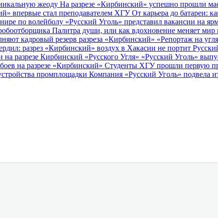
 уникальную жеоду
На разрезе «Кирбинский» успешно прошли ма
кий» впервые стал преподавателем ХГУ
От карьера до батареи: 
рнире по волейболу
«Русский Уголь» представил вакансии на яр
пробоотборщика
Палитра души, или как вдохновение меняет мир
няют кадровый резерв разреза «Кирбинский»
«Репортаж на уг
ердил: разрез «Кирбинский» воздух в Хакасии не портит
Русски
 на разрезе Кирбинский «Русского Угля»
«Русский Уголь» выпус
сбоев на разрезе «Кирбинский»
Студенты ХГУ прошли первую пр
оустройства промплощадки
Компания «Русский Уголь» подвела и