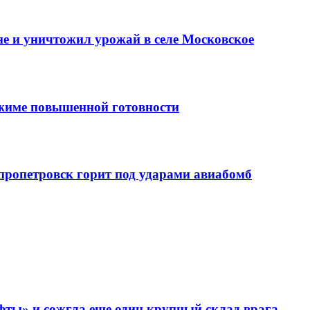
е и уничтожил урожай в селе Московское
ежиме повышенной готовности
епропетровск горит под ударами авиабомб
фты» и сожгла еще один крупный склад врага