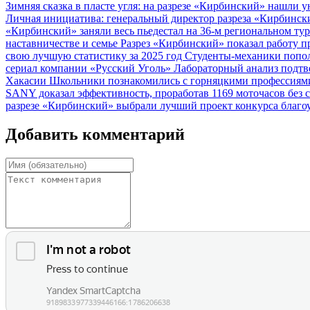
Зимняя сказка в пласте угля: на разрезе «Кирбинский» нашли
Личная инициатива: генеральный директор разреза «Кирбинс
«Кирбинский» заняли весь пьедестал на 36-м региональном ту
наставничестве и семье
Разрез «Кирбинский» показал работу 
свою лучшую статистику за 2025 год
Студенты-механики попол
сериал компании «Русский Уголь»
Лабораторный анализ подтв
Хакасии
Школьники познакомились с горняцкими профессиями
SANY доказал эффективность, проработав 1169 моточасов без 
разрезе «Кирбинский» выбрали лучший проект конкурса благ
Добавить комментарий