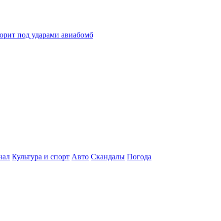
горит под ударами авиабомб
нал
Культура и спорт
Авто
Скандалы
Погода