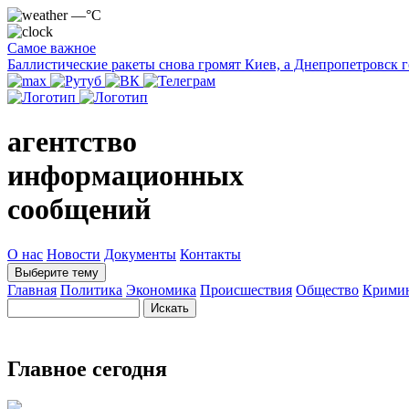
—°C
Самое важное
Баллистические ракеты снова громят Киев, а Днепропетровск 
агентство
информационных
сообщений
О нас
Новости
Документы
Контакты
Выберите тему
Главная
Политика
Экономика
Происшествия
Общество
Крими
Главное сегодня