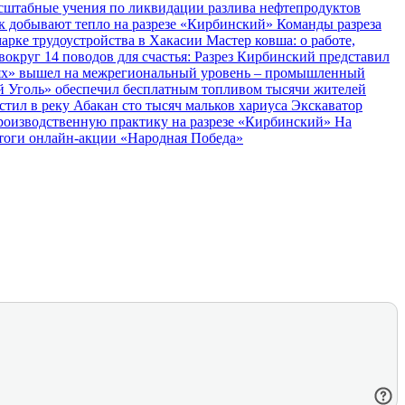
сштабные учения по ликвидации разлива нефтепродуктов
как добывают тепло на разрезе «Кирбинский»
Команды разреза
марке трудоустройства в Хакасии
Мастер ковша: о работе,
 вокруг
14 поводов для счастья: Разрез Кирбинский представил
лях» вышел на межрегиональный уровень – промышленный
й Уголь» обеспечил бесплатным топливом тысячи жителей
тил в реку Абакан сто тысяч мальков хариуса
Экскаватор
оизводственную практику на разрезе «Кирбинский»
На
тоги онлайн-акции «Народная Победа»